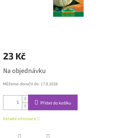
23 Kč
Měrná
Na objednávku
cena:
Můžeme doručit do:
17.8.2026
Přidat do košíku
Detailní informace