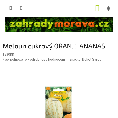
Přejít
NÁKUP
na
obsah
KOŠÍK
Meloun cukrový ORANJE ANANAS
1730DD
Průměrné
Neohodnoceno
Podrobnosti hodnocení
Značka:
Nohel Garden
hodnocení
produktu
je
0,0
z
5
hvězdiček.