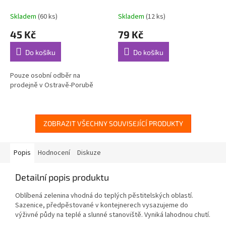
7mm
(48843)
Skladem
(60 ks)
Skladem
(12 ks)
45 Kč
79 Kč
Do košíku
Do košíku
Pouze osobní odběr na
prodejně v Ostravě-Porubě
ZOBRAZIT VŠECHNY SOUVISEJÍCÍ PRODUKTY
Popis
Hodnocení
Diskuze
Detailní popis produktu
Oblíbená zelenina vhodná do teplých pěstitelských oblastí.
Sazenice, předpěstované v kontejnerech vysazujeme do
výživné půdy na teplé a slunné stanoviště. Vyniká lahodnou chutí.