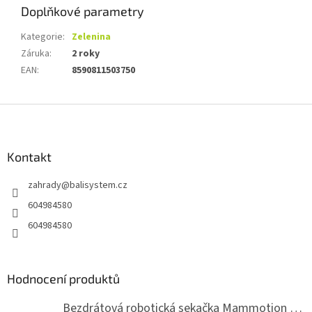
Doplňkové parametry
Kategorie
:
Zelenina
Záruka
:
2 roky
EAN
:
8590811503750
Z
á
p
a
Kontakt
t
zahrady
@
balisystem.cz
í
604984580
604984580
Hodnocení produktů
Bezdrátová robotická sekačka Mammotion LUBA mini 2 1500