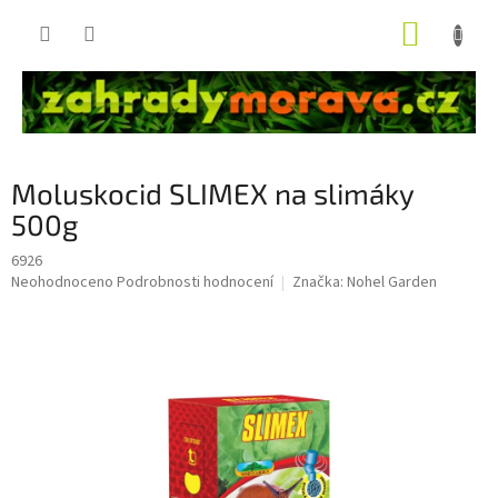
Přejít
NÁKUP
na
obsah
KOŠÍK
Moluskocid SLIMEX na slimáky
500g
6926
Průměrné
Neohodnoceno
Podrobnosti hodnocení
Značka:
Nohel Garden
hodnocení
produktu
je
0,0
z
5
hvězdiček.