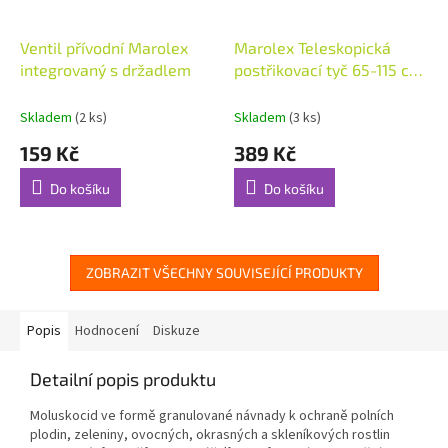
Ventil přívodní Marolex
Marolex Teleskopická
integrovaný s držadlem
postřikovací tyč 65-115 cm
s rukojetí
Skladem
(2 ks)
Skladem
(3 ks)
159 Kč
389 Kč
Do košíku
Do košíku
ZOBRAZIT VŠECHNY SOUVISEJÍCÍ PRODUKTY
Popis
Hodnocení
Diskuze
Detailní popis produktu
Moluskocid ve formě granulované návnady k ochraně polních
plodin, zeleniny, ovocných, okrasných a skleníkových rostlin