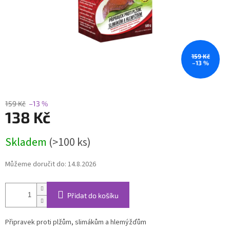
159 Kč
–13 %
159 Kč
–13 %
138 Kč
Měrná
Skladem
(>100 ks)
cena:
Můžeme doručit do:
14.8.2026
Přidat do košíku
Připravek proti plžům, slimákům a hlemýžďům