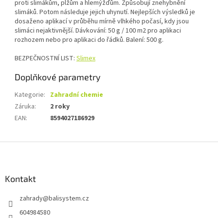
proti slimákům, plžům a hlemýžďům. Způsobují znehybnění
slimáků. Potom následuje jejich uhynutí. Nejlepších výsledků je
dosaženo aplikací v průběhu mírně vlhkého počasí, kdy jsou
slimáci nejaktivnější. Dávkování: 50 g / 100 m2 pro aplikaci
rozhozem nebo pro aplikaci do řádků. Balení: 500 g.
BEZPEČNOSTNÍ LIST:
Slimex
Doplňkové parametry
Kategorie
:
Zahradní chemie
Záruka
:
2 roky
EAN
:
8594027186929
Z
á
p
a
Kontakt
t
zahrady
@
balisystem.cz
í
604984580