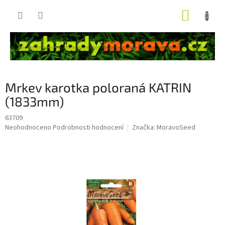
Přejít
NÁKUP
na
obsah
KOŠÍK
Mrkev karotka poloraná KATRIN
(1833mm)
63709
Průměrné
Neohodnoceno
Podrobnosti hodnocení
Značka:
MoravoSeed
hodnocení
produktu
je
0,0
z
5
hvězdiček.