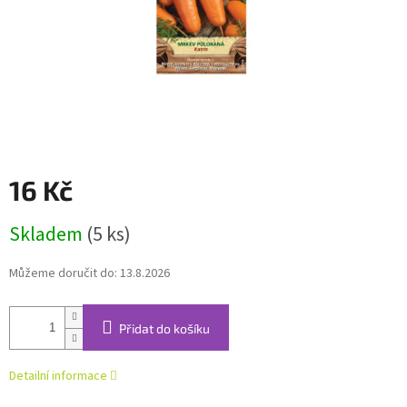
16 Kč
Měrná
Skladem
(5 ks)
cena:
Můžeme doručit do:
13.8.2026
Přidat do košíku
Detailní informace