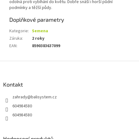
odolná proti vybíhání do květu. Dobře snáší i horší půdní
podmínky a těžší půdy.
Doplňkové parametry
Kategorie
:
Semena
Záruka
:
2 roky
EAN
:
8590383637099
Z
á
p
a
Kontakt
t
zahrady
@
balisystem.cz
í
604984580
604984580
Hodnocení produktů