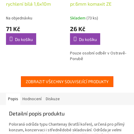
rychlení bílá 1,6x10m
pr.6mm komaxit ZE
Na objednávku
Skladem
(73 ks)
71 Kč
26 Kč
Do košíku
Do košíku
Pouze osobní odběr v Ostravě-
Porubě
ZOBRAZIT VŠECHNY SOUVISEJÍCÍ PRODUKTY
Popis
Hodnocení
Diskuze
Detailní popis produktu
Poloraná odrůda typu Chantenay (kratší kořen), určená pro přímý
konzum, konzervaci i střednědobé skladování. Odrůda je velmi