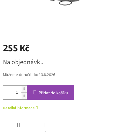
255 Kč
Měrná
Na objednávku
cena:
Můžeme doručit do:
13.8.2026
Přidat do košíku
Detailní informace