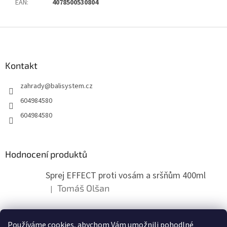
EAN
:
4078500530804
Z
á
p
a
Kontakt
t
zahrady
@
balisystem.cz
í
604984580
604984580
Hodnocení produktů
Sprej EFFECT proti vosám a sršňům 400ml
Tomáš Olšan
|
Hodnocení produktu je 5 z 5 hvězdiček.
Používáme cookies, abychom Vám umožnili pohodlné
ZDE NÁM MŮŽETE VLOŽIT HODNOCENÍ