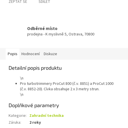
ZEPTAT SE
SDÍLET
Odběrné místo
prodejna - K myslivně 5, Ostrava, 70800
Popis
Hodnocení
Diskuze
Detailní popis produktu
\n
Pro turbotrimmery ProCut 800 (č.v. 8851) a ProCut 1000
(č.v. 8852-20). Cívka obsahuje 2 x 3 metry strun.
\n
Doplňkové parametry
Kategorie
:
Zahradní technika
Záruka
:
2 roky