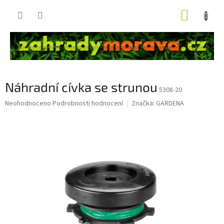
Přejít
NÁKUP
na
obsah
KOŠÍK
Náhradní cívka se strunou
5308-20
Průměrné
Neohodnoceno
Podrobnosti hodnocení
Značka:
GARDENA
hodnocení
produktu
je
0,0
z
5
hvězdiček.