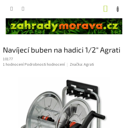
Přejít
NÁKUP
na
obsah
KOŠÍK
Navíjecí buben na hadici 1/2" Agrati
10177
Průměrné
1 hodnocení
Podrobnosti hodnocení
Značka:
Agrati
hodnocení
produktu
je
5,0
z
5
hvězdiček.