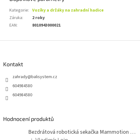
Kategorie
:
Vozíky a držáky na zahradní hadice
Záruka
:
2 roky
EAN
:
8010943000021
Z
á
p
a
Kontakt
t
zahrady
@
balisystem.cz
í
604984580
604984580
Hodnocení produktů
Bezdrátová robotická sekačka Mammotion LUBA mini 2 1500
Vladimír Lein