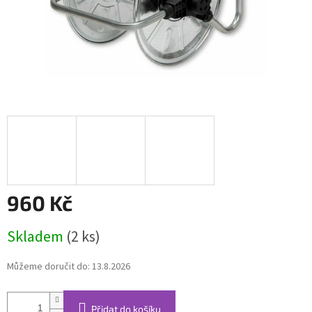
960 Kč
Měrná
Skladem
(2 ks)
cena:
Můžeme doručit do:
13.8.2026
Přidat do košíku