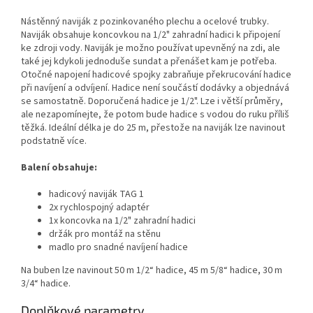
Nástěnný naviják z pozinkovaného plechu a ocelové trubky.
Naviják obsahuje koncovkou na 1/2" zahradní hadici k připojení
ke zdroji vody. Naviják je možno používat upevněný na zdi, ale
také jej kdykoli jednoduše sundat a přenášet kam je potřeba.
Otočné napojení hadicové spojky zabraňuje překrucování hadice
při navíjení a odvíjení. Hadice není součástí dodávky a objednává
se samostatně. Doporučená hadice je 1/2". Lze i větší průměry,
ale nezapomínejte, že potom bude hadice s vodou do ruku příliš
těžká. Ideální délka je do 25 m, přestože na naviják lze navinout
podstatně více.
Balení obsahuje:
hadicový naviják TAG 1
2x rychlospojný adaptér
1x koncovka na 1/2" zahradní hadici
držák pro montáž na stěnu
madlo pro snadné navíjení hadice
Na buben lze navinout 50 m 1/2“ hadice, 45 m 5/8“ hadice, 30 m
3/4“ hadice.
Doplňkové parametry