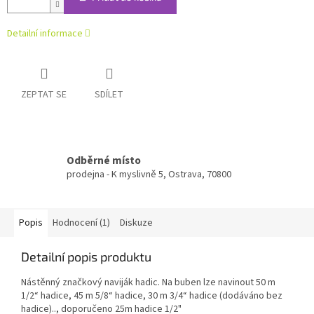
Detailní informace
ZEPTAT SE
SDÍLET
Odběrné místo
prodejna - K myslivně 5, Ostrava, 70800
Popis
Hodnocení (1)
Diskuze
Detailní popis produktu
Nástěnný značkový naviják hadic. Na buben lze navinout 50 m
1/2“ hadice, 45 m 5/8“ hadice, 30 m 3/4“ hadice (dodáváno bez
hadice).., doporučeno 25m hadice 1/2"