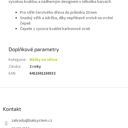
vysokou kvalitou a nádherným designem v několika barvách.
Pro střih čerstvého dřeva do průměru 20 mm
Snadný střih a údržba, díky nepřilnavé vrstvě na vrchní
čepeli
Čepele z vysoce kvalitní karbonové oceli
Doplňkové parametry
Kategorie
:
Nůžky na větve
Záruka
:
2 roky
EAN
:
6411501150332
Z
á
p
a
Kontakt
t
zahrady
@
balisystem.cz
í