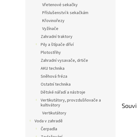
n
Vřetenové sekačky
e
Příslušenství k sekačkám
l
Křovinořezy
Vyžínače
Zahradní traktory
Pily a štípače dříví
Plotostřihy
Zahradní vysavače, drtiče
AKU technika
Sněhová fréza
Ostatní technika
Dětské nářadí a nástroje
Vertikutátory, provzdušňovače a
Souvi
kultivátory
Vertikutátory
Voda v zahradě
Čerpadla