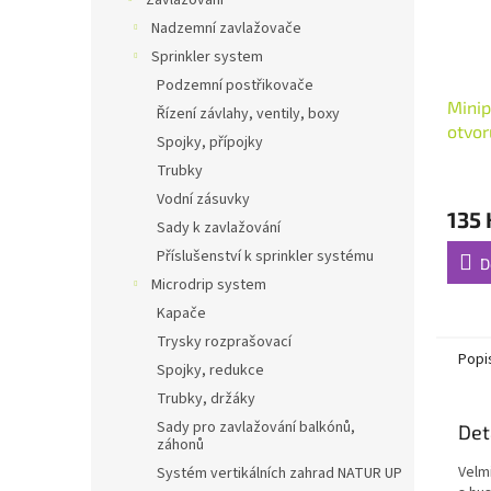
Zavlažování
Nadzemní zavlažovače
Sprinkler system
Podzemní postřikovače
Mini
Řízení závlahy, ventily, boxy
otvor
Spojky, přípojky
2ks 
Trubky
Vodní zásuvky
135 
Sady k zavlažování
Příslušenství k sprinkler systému
D
Microdrip system
Kapače
Trysky rozprašovací
Popi
Spojky, redukce
Trubky, držáky
Sady pro zavlažování balkónů,
Det
záhonů
Velm
Systém vertikálních zahrad NATUR UP