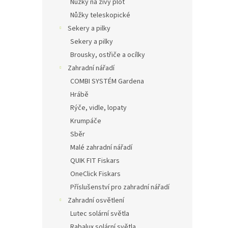
Nůžky na živý plot
Nůžky teleskopické
Sekery a pilky
Sekery a pilky
Brousky, ostřiče a ocílky
Zahradní nářadí
COMBI SYSTÉM Gardena
Hrábě
Rýče, vidle, lopaty
Krumpáče
Sběr
Malé zahradní nářadí
QUIK FIT Fiskars
OneClick Fiskars
Příslušenství pro zahradní nářadí
Zahradní osvětlení
Lutec solární světla
Rabalux solární světla