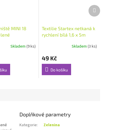
Další
produkt
niště MINI 18
Textilie Startex netkaná k
elené
rychlení bílá 1,6 x 5m
2cm (48840)
Skladem
(9 ks)
Skladem
(3 ks)
49 Kč
šíku
Do košíku
Doplňkové parametry
lené
Kategorie
:
Zelenina