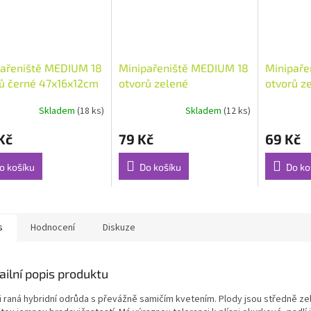
pařeniště MEDIUM 18
Minipařeniště MEDIUM 18
Minipaře
ů černé 47x16x12cm
otvorů zelené
otvorů z
(48842)
47x16x12cm (48843)
36x22x1
Skladem
(18 ks)
Skladem
(12 ks)
Kč
79 Kč
69 Kč
o košíku
Do košíku
Do ko
s
Hodnocení
Diskuze
ailní popis produktu
i raná hybridní odrůda s převážně samičím kvetením. Plody jsou středně ze