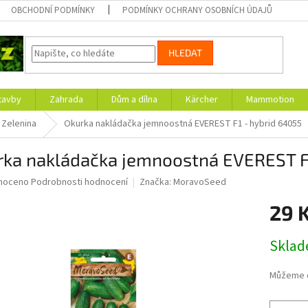
OBCHODNÍ PODMÍNKY
PODMÍNKY OCHRANY OSOBNÍCH ÚDAJŮ
HLEDAT
tavby
Zahrada
Dům a dílna
Kärcher
Mammotion
Zelenina
Okurka nakládačka jemnoostná EVEREST F1 - hybrid 64055
rka nakládačka jemnoostná EVEREST F
né
noceno
Podrobnosti hodnocení
Značka:
MoravoSeed
ní
29 
u
Měrná
Skla
cena:
ek.
Můžeme d