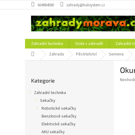
Přejít
604984580
zahrady@balisystem.cz
na
obsah
Zahradní technika
Voda v zahradě
Zahradní s
Domů
Zahrada
Pěstitelství
Semena
P
Oku
o
Přeskočit
s
Průměr
Neohod
Kategorie
kategorie
t
hodnoce
r
produkt
Zahradní technika
a
je
Sekačky
0,0
n
z
Robotické sekačky
n
5
í
Benzínové sekačky
hvězdič
p
Elektrické sekačky
a
AKU sekačky