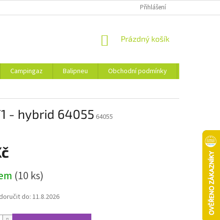
Přihlášení
NÁKUPNÍ
Prázdný košík
KOŠÍK
Campingaz
Balipneu
Obchodní podmínky
Kontakty
1 - hybrid 64055
64055
Kč
dem
(10 ks)
oručit do:
11.8.2026