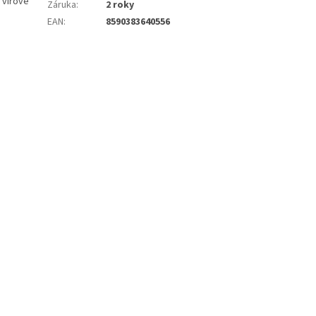
 virové
Záruka
:
2 roky
EAN
:
8590383640556