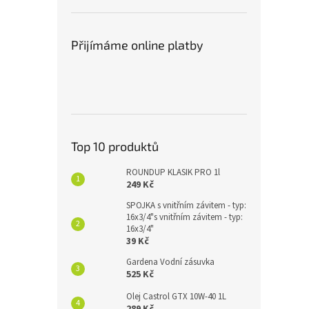
Přijímáme online platby
Top 10 produktů
ROUNDUP KLASIK PRO 1l
249 Kč
SPOJKA s vnitřním závitem - typ:
16x3/4"s vnitřním závitem - typ:
16x3/4"
39 Kč
Gardena Vodní zásuvka
525 Kč
Olej Castrol GTX 10W-40 1L