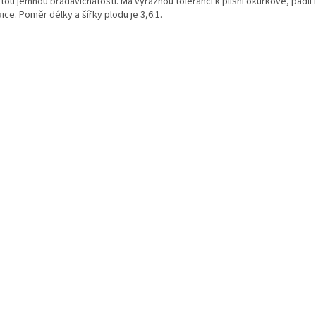
tou jemnou bradavičnatostí. Má výraznou toleranci k plísni okurkové, padlí i
ce. Poměr délky a šířky plodu je 3,6:1.