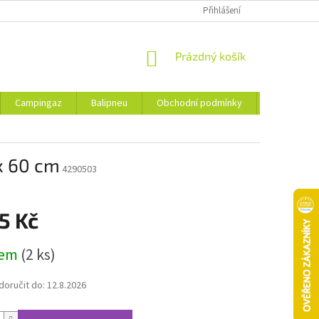
Přihlášení
NÁKUPNÍ
Prázdný košík
KOŠÍK
Campingaz
Balipneu
Obchodní podmínky
Kontakty
x 60 cm
4290503
5 Kč
dem
(2 ks)
oručit do:
12.8.2026