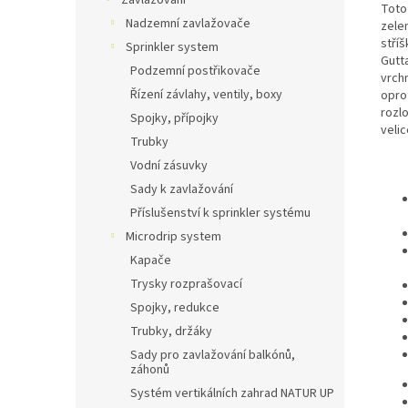
Zavlažování
Toto 
Nadzemní zavlažovače
zelen
stříš
Sprinkler system
Gutt
Podzemní postřikovače
vrchn
Řízení závlahy, ventily, boxy
opro
rozl
Spojky, přípojky
veli
Trubky
Vodní zásuvky
Sady k zavlažování
Příslušenství k sprinkler systému
Microdrip system
Kapače
Trysky rozprašovací
Spojky, redukce
Trubky, držáky
Sady pro zavlažování balkónů,
záhonů
Systém vertikálních zahrad NATUR UP