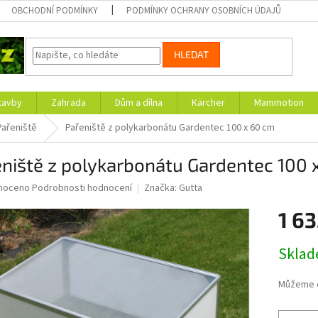
OBCHODNÍ PODMÍNKY
PODMÍNKY OCHRANY OSOBNÍCH ÚDAJŮ
HLEDAT
tavby
Zahrada
Dům a dílna
Kärcher
Mammotion
Pařeniště
Pařeniště z polykarbonátu Gardentec 100 x 60 cm
niště z polykarbonátu Gardentec 100 
né
noceno
Podrobnosti hodnocení
Značka:
Gutta
ní
1 63
u
Měrná
Skla
cena:
ek.
Můžeme d