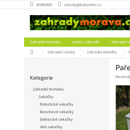
Přejít
604984580
zahrady@balisystem.cz
na
obsah
Zahradní technika
Voda v zahradě
Zahradní s
Domů
Zahradní stavby
Zahradní skleníky
P
Paře
o
Přeskočit
s
Průměr
Neohod
Kategorie
kategorie
t
hodnoce
r
produkt
Zahradní technika
a
je
Sekačky
0,0
n
z
Robotické sekačky
n
5
í
Benzínové sekačky
hvězdič
p
Elektrické sekačky
a
AKU sekačky