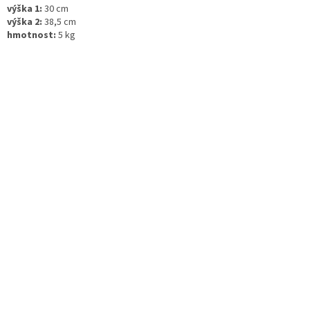
výška 1:
30 cm
výška 2:
38,5 cm
hmotnost:
5 kg