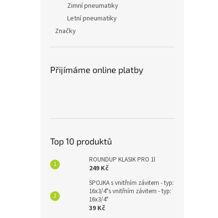
Zimní pneumatiky
Letní pneumatiky
Značky
Přijímáme online platby
Top 10 produktů
ROUNDUP KLASIK PRO 1l
249 Kč
SPOJKA s vnitřním závitem - typ:
16x3/4"s vnitřním závitem - typ:
16x3/4"
39 Kč