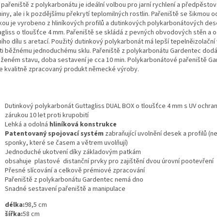
pařeniště z polykarbonátu je ideální volbou pro jarní rychlení a předpěstov
iny, ale i k pozdějšímu překrytí teplomilných rostlin. Pařeniště se šikmou o
kou je vyrobeno z hliníkových profilů a
dutinkových polykarbonátových des
agliss o tloušťce 4 mm. Pařeniště se skládá z pevných obvodových stěn a 
ího dílu s aretací. Použitý dutinkový polykarbonát má lepší tepelněizolační 
ti běžnému jednoduchému sklu. Pařeniště z polykarbonátu Gardentec dod
oženém stavu, doba sestavení je cca 10 min. Polykarbonátové pařeniště Ga
ce kvalitně zpracovaný produkt německé výroby.
Dutinkový polykarbonát Guttagliss DUAL BOX o tloušťce 4 mm s UV ochra
zárukou 10 let proti krupobití
Lehká a odolná
hliníková konstrukce
Patentovaný spojovací systém
zabraňující uvolnění desek a profilů (
sponky, které se časem a větrem uvolňují)
Jednoduché ukotvení díky základovým patkám
obsahuje plastové distanční prvky pro zajištění dvou úrovní pootevření
Přesné slícování a celkově prémiové zpracování
Pařeniště z polykarbonátu Gardentec nemá dno
Snadné sestavení pařeniště a manipulace
délka:
98,5 cm
šířka:
58 cm