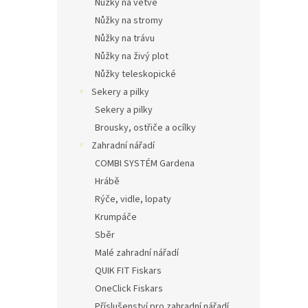
Nůžky na větve
Nůžky na stromy
Nůžky na trávu
Nůžky na živý plot
Nůžky teleskopické
Sekery a pilky
Sekery a pilky
Brousky, ostřiče a ocílky
Zahradní nářadí
COMBI SYSTÉM Gardena
Hrábě
Rýče, vidle, lopaty
Krumpáče
Sběr
Malé zahradní nářadí
QUIK FIT Fiskars
OneClick Fiskars
Příslušenství pro zahradní nářadí