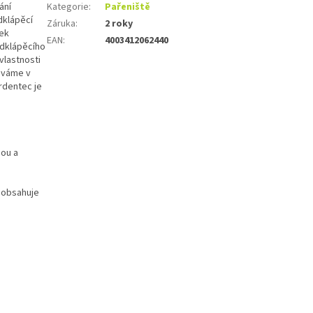
ání
Kategorie
:
Pařeniště
dklápěcí
Záruka
:
2 roky
ek
EAN
:
4003412062440
odklápěcího
vlastnosti
áváme v
rdentec je
nou a
neobsahuje