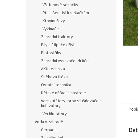
n
Vřetenové sekačky
e
Příslušenství k sekačkám
l
Křovinořezy
Vyžínače
Zahradní traktory
Pily a štípače dříví
Plotostřihy
Zahradní vysavače, drtiče
AKU technika
Sněhová fréza
Ostatní technika
Dětské nářadí a nástroje
Vertikutátory, provzdušňovače a
kultivátory
Popi
Vertikutátory
Voda v zahradě
Det
Čerpadla