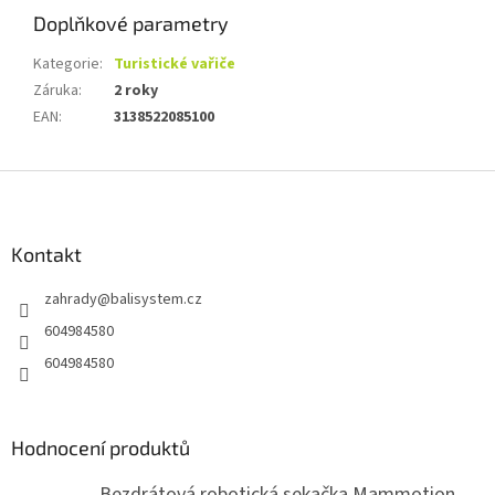
Doplňkové parametry
Kategorie
:
Turistické vařiče
Záruka
:
2 roky
EAN
:
3138522085100
Z
á
p
a
Kontakt
t
zahrady
@
balisystem.cz
í
604984580
604984580
Hodnocení produktů
Bezdrátová robotická sekačka Mammotion LUBA mini 2 1500