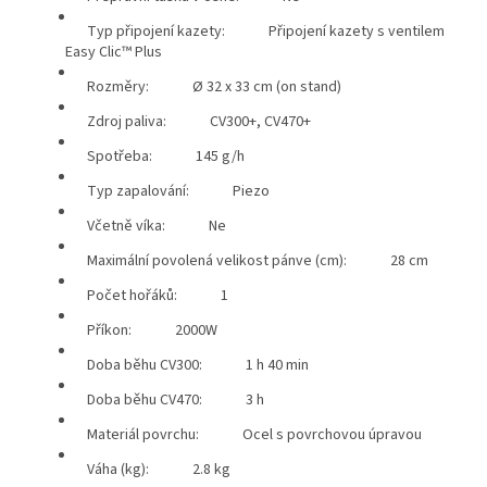
Typ připojení kazety:
Připojení kazety s ventilem
Easy Clic™ Plus
Rozměry:
Ø 32 x 33 cm (on stand)
Zdroj paliva:
CV300+, CV470+
Spotřeba:
145 g/h
Typ zapalování:
Piezo
Včetně víka:
Ne
Maximální povolená velikost pánve (cm):
28 cm
Počet hořáků:
1
Příkon:
2000W
Doba běhu CV300:
1 h 40 min
Doba běhu CV470:
3 h
Materiál povrchu:
Ocel s povrchovou úpravou
Váha (kg):
2.8 kg