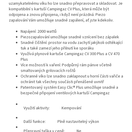
uzamykatelnému víku ho lze snadno přepravovat a skladovat. Je
kompatibilní s kartuší Campingaz CV Plus, která může být
odpojena a znovu připojena, i když není prázdná. Piezo
zapalování Vám umožňuje snadné zapálení, ať jste kdekoliv.
Napájení: 2000 wattů
Piezozapalování umožňuje snadné vznícení bez zápalek
Snadné čištění: prostor na vodu zachytí jakýkoli odtékající
tuk a také zamezí jeho přilnutí ke sporáku
Využívá plynové kartuše Campingaz CV 300 Plus a CV 470
Plus
Více možností k vaření: Podpůrný rám pánve včetně
smaltovaných grilovacích roštů
Ochranné víko lze snadno zaklapnout u horní části vařiče a
ochránit tak všechny součásti přenášené uvnitř
Patentovaný systém Easy Clic® Plus umožňuje snadné a
bezpečné připojení ventilových kartuší Campingaz
Využití aktivity:
Kempování
Další funkce:
Plně nastavitelný výkon
Přepravní taška v ceně:
Ne