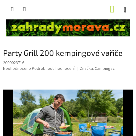
Přejít
NÁKUP
na
obsah
KOŠÍK
Party Grill 200 kempingové vařiče
2000023716
Průměrné
Neohodnoceno
Podrobnosti hodnocení
Značka:
Campingaz
hodnocení
produktu
je
0,0
z
5
hvězdiček.