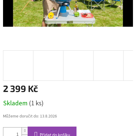
2 399 Kč
Měrná
Skladem
(1 ks)
cena:
Můžeme doručit do:
13.8.2026
Přidat do košíku