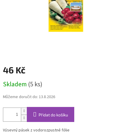
46 Kč
Měrná
Skladem
(5 ks)
cena:
Můžeme doručit do:
13.8.2026
Přidat do košíku
Výsevný pásek z vodorozpustné fólie