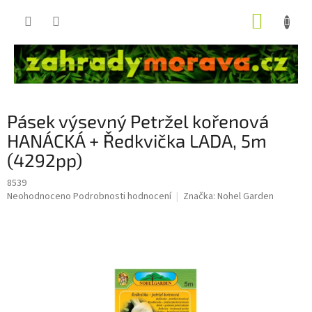
Přejít
NÁKUP
na
obsah
KOŠÍK
Pásek výsevný Petržel kořenová
HANÁCKÁ + Ředkvička LADA, 5m
(4292pp)
8539
Průměrné
Neohodnoceno
Podrobnosti hodnocení
Značka:
Nohel Garden
hodnocení
produktu
je
0,0
z
5
hvězdiček.