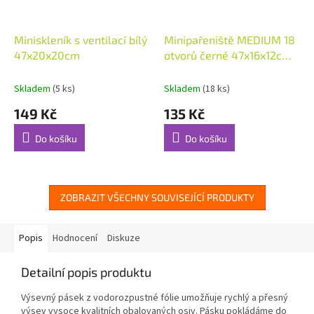
Miniskleník s ventilací bílý
Minipařeniště MEDIUM 18
47x20x20cm
otvorů černé 47x16x12cm
2ks (48842)
Skladem
(5 ks)
Skladem
(18 ks)
149 Kč
135 Kč
Do košíku
Do košíku
ZOBRAZIT VŠECHNY SOUVISEJÍCÍ PRODUKTY
Popis
Hodnocení
Diskuze
Detailní popis produktu
Výsevný pásek z vodorozpustné fólie umožňuje rychlý a přesný
výsev vysoce kvalitních obalovaných osiv. Pásku pokládáme do