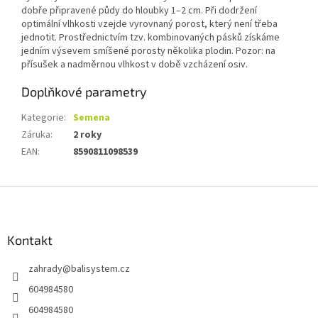
dobře připravené půdy do hloubky 1–2 cm. Při dodržení
optimální vlhkosti vzejde vyrovnaný porost, který není třeba
jednotit. Prostřednictvím tzv. kombinovaných pásků získáme
jedním výsevem smíšené porosty několika plodin. Pozor: na
přísušek a nadměrnou vlhkost v době vzcházení osiv.
Doplňkové parametry
Kategorie
:
Semena
Záruka
:
2 roky
EAN
:
8590811098539
Z
á
p
a
Kontakt
t
zahrady
@
balisystem.cz
í
604984580
604984580