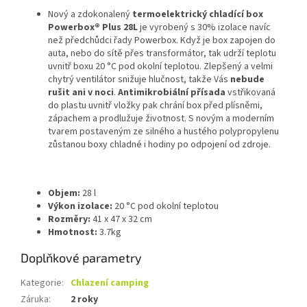
Nový a zdokonalený
termoelektrický chladící box
Powerbox® Plus 28L
je vyrobený s 30% izolace navíc
než předchůdci řady Powerbox. Když je box zapojen do
auta, nebo do sítě přes transformátor, tak udrží teplotu
uvnitř boxu 20 °C pod okolní teplotou. Zlepšený a velmi
chytrý ventilátor snižuje hlučnost, takže Vás
nebude
rušit ani v noci
.
Antimikrobiální přísada
vstřikovaná
do plastu uvnitř vložky pak chrání box před plísněmi,
zápachem a prodlužuje životnost. S novým a moderním
tvarem postaveným ze silného a hustého polypropylenu
zůstanou boxy chladné i hodiny po odpojení od zdroje.
Objem:
28 l
Výkon izolace:
20 °C pod okolní teplotou
Rozměry:
41 x 47 x 32 cm
Hmotnost:
3.7kg
Doplňkové parametry
Kategorie
:
Chlazení camping
Záruka
:
2 roky