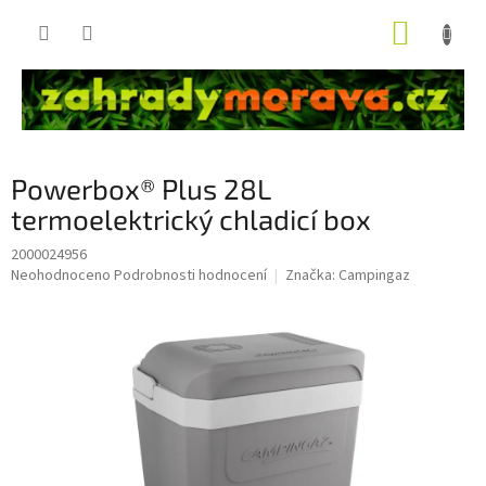
Přejít
NÁKUP
na
obsah
KOŠÍK
Powerbox® Plus 28L
termoelektrický chladicí box
2000024956
Průměrné
Neohodnoceno
Podrobnosti hodnocení
Značka:
Campingaz
hodnocení
produktu
je
0,0
z
5
hvězdiček.