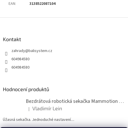
EAN
:
3138522087104
Z
á
p
a
Kontakt
t
zahrady
@
balisystem.cz
í
604984580
604984580
Hodnocení produktů
Bezdrátová robotická sekačka Mammotion LUBA mini 2 1500
Vladimír Lein
|
Hodnocení produktu je 5 z 5 hvězdiček.
Úžasná sekačka. Jednoduché nastavení....