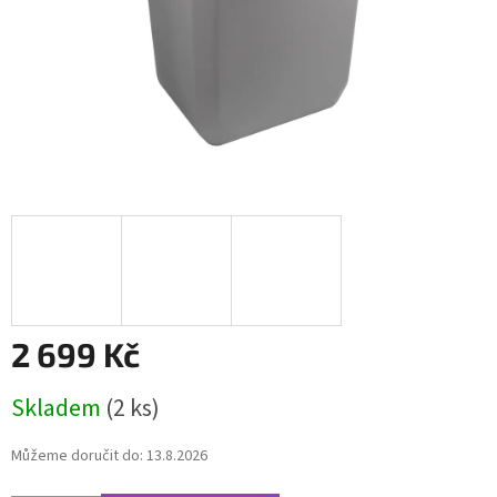
2 699 Kč
Měrná
Skladem
(2 ks)
cena:
Můžeme doručit do:
13.8.2026