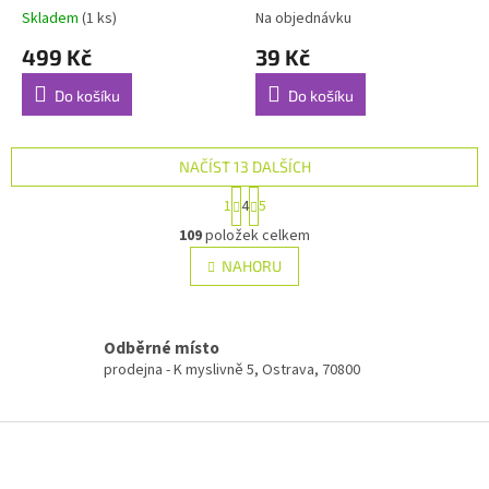
Skladem
(1 ks)
Na objednávku
499 Kč
39 Kč
Do košíku
Do košíku
NAČÍST 13 DALŠÍCH
S
1
4
5
t
O
r
109
položek celkem
v
á
l
NAHORU
n
á
k
d
o
v
a
á
Odběrné místo
c
n
í
prodejna - K myslivně 5, Ostrava, 70800
í
p
r
Z
v
k
á
y
p