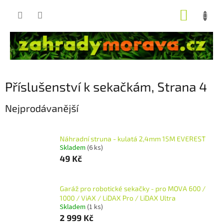
Přejít
NÁKUP
na
obsah
KOŠÍK
Příslušenství k sekačkám
, Strana 4
Nejprodávanější
Náhradní struna - kulatá 2,4mm 15M EVEREST
Skladem
(6 ks)
49 Kč
Garáž pro robotické sekačky - pro MOVA 600 /
1000 / ViAX / LiDAX Pro / LiDAX Ultra
Skladem
(1 ks)
2 999 Kč