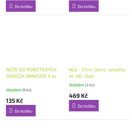
Do košíku
Do košíku
NOŽE DO ROBOTICKÝCH
Nůž - 51cm (benz. sekačky
SEKAČEK PARKSIDE 9 ks
AL-KO, SbA)
Skladem
(3 ks)
Průměrné
Skladem
(6 ks)
hodnocení
469 Kč
produktu
135 Kč
je
Do košíku
5,0
Do košíku
z
5
hvězdiček.