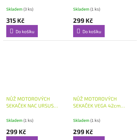
AVENBERG, FIELDMANN,
VEGA 51cm
Skladem
(3 ks)
Skladem
(1 ks)
315 Kč
299 Kč
Do košíku
Do košíku
NŮŽ MOTOROVÝCH
NŮŽ MOTOROVÝCH
SEKAČEK NAC URSUS
SEKAČEK VEGA 42cm
46cm MULČOVACÍ
MULČOVACÍ
Skladem
(1 ks)
Skladem
(1 ks)
299 Kč
299 Kč