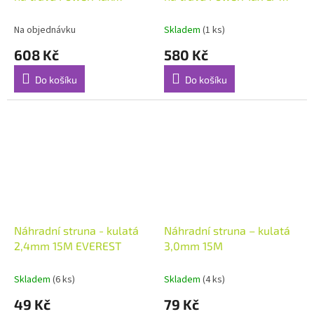
1400/34 (č.v. 5034)
40/32 (č.v. 5033)
Na objednávku
Skladem
(1 ks)
608 Kč
580 Kč
Do košíku
Do košíku
Náhradní struna - kulatá
Náhradní struna – kulatá
2,4mm 15M EVEREST
3,0mm 15M
Skladem
(6 ks)
Skladem
(4 ks)
49 Kč
79 Kč