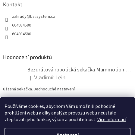
v
a
Kontakt
ý
t
p
zahrady
@
balisystem.cz
í
i
s
604984580
u
604984580
Hodnocení produktů
Bezdrátová robotická sekačka Mammotion LUBA mini 2 1500
Vladimír Lein
|
Hodnocení produktu je 5 z 5 hvězdiček.
Úžasná sekačka. Jednoduché nastavení....
Používáme cookies, abychom Vám umožnili pohodlné
ZDE NÁM MŮŽETE VLOŽIT HODNOCENÍ
prohlížení webu a díky analýze provozu webu neustále
zlepšovali jeho funkce, výkon a použitelnost.
Více informací