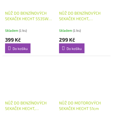
NŮŽ DO BENZÍNOVÝCH
NŮŽ DO BENZÍNOVÝCH
SEKAČEK HECHT 553SW
SEKAČEK HECHT,
5534SX 5534SWE 51cm
AVENBERG, FIELDMANN,
VEGA 46cm
Skladem
(1 ks)
Skladem
(1 ks)
399 Kč
299 Kč
Do košíku
Do košíku
NŮŽ DO BENZÍNOVÝCH
NŮŽ DO MOTOROVÝCH
SEKAČEK HECHT,
SEKAČEK HECHT 51cm