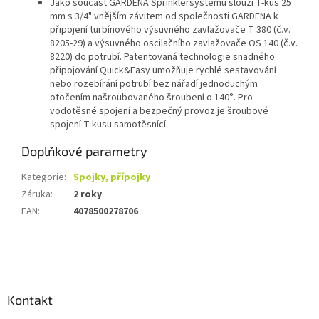
Jako součást GARDENA Sprinklersystému slouží T-kus 25
mm s 3/4" vnějším závitem od společnosti GARDENA k
připojení turbínového výsuvného zavlažovače T 380 (č.v.
8205-29) a výsuvného oscilačního zavlažovače OS 140 (č.v.
8220) do potrubí. Patentovaná technologie snadného
připojování Quick&Easy umožňuje rychlé sestavování
nebo rozebírání potrubí bez nářadí jednoduchým
otočením našroubovaného šroubení o 140°. Pro
vodotěsné spojení a bezpečný provoz je šroubové
spojení T-kusu samotěsnící.
Doplňkové parametry
Kategorie
:
Spojky, přípojky
Záruka
:
2 roky
EAN
:
4078500278706
Z
á
p
a
Kontakt
t