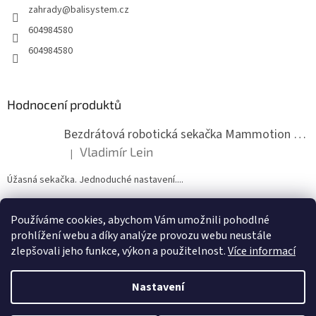
zahrady
@
balisystem.cz
í
604984580
604984580
Hodnocení produktů
Bezdrátová robotická sekačka Mammotion LUBA mini 2 1500
Vladimír Lein
|
Hodnocení produktu je 5 z 5 hvězdiček.
Úžasná sekačka. Jednoduché nastavení....
Používáme cookies, abychom Vám umožnili pohodlné
ZDE NÁM MŮŽETE VLOŽIT HODNOCENÍ
prohlížení webu a díky analýze provozu webu neustále
zlepšovali jeho funkce, výkon a použitelnost.
Více informací
Nastavení
Vytvořil Shoptet