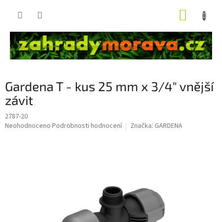
Přejít
NÁKUP
na
obsah
KOŠÍK
Gardena T - kus 25 mm x 3/4" vnější
závit
2787-20
Průměrné
Neohodnoceno
Podrobnosti hodnocení
Značka:
GARDENA
hodnocení
produktu
je
0,0
z
5
hvězdiček.