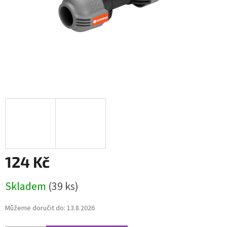
124 Kč
Měrná
Skladem
(39 ks)
cena:
Můžeme doručit do:
13.8.2026