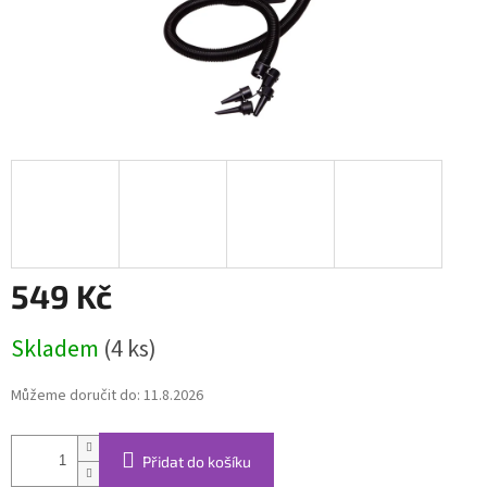
549 Kč
Měrná
Skladem
(4 ks)
cena:
Můžeme doručit do:
11.8.2026
Přidat do košíku