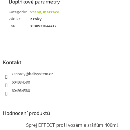
Doplňkové parametry
Kategorie
:
Stany, matrace
Záruka
:
2 roky
EAN
:
3138522044732
Z
á
p
a
Kontakt
t
zahrady
@
balisystem.cz
í
604984580
604984580
Hodnocení produktů
Sprej EFFECT proti vosám a sršňům 400ml