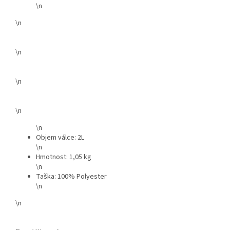
\n
\n
\n
\n
\n
\n
Objem válce: 2L
\n
Hmotnost: 1,05 kg
\n
Taška: 100% Polyester
\n
\n