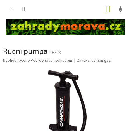
Přejít
NÁKUP
na
obsah
KOŠÍK
Ruční pumpa
204473
Průměrné
Neohodnoceno
Podrobnosti hodnocení
Značka:
Campingaz
hodnocení
produktu
je
0,0
z
5
hvězdiček.