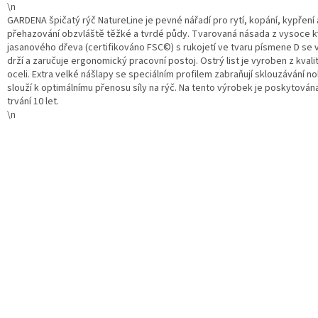
\n
GARDENA špičatý rýč NatureLine je pevné nářadí pro rytí, kopání, kypření 
přehazování obzvláště těžké a tvrdé půdy. Tvarovaná násada z vysoce kv
jasanového dřeva (certifikováno FSC©) s rukojetí ve tvaru písmene D se 
drží a zaručuje ergonomický pracovní postoj. Ostrý list je vyroben z kvali
oceli. Extra velké nášlapy se speciálním profilem zabraňují sklouzávání noh
slouží k optimálnímu přenosu síly na rýč. Na tento výrobek je poskytován
trvání 10 let.
\n