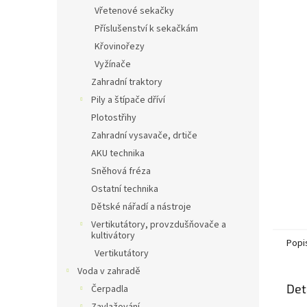
n
Vřetenové sekačky
e
Příslušenství k sekačkám
l
Křovinořezy
Vyžínače
Zahradní traktory
Pily a štípače dříví
Plotostřihy
Zahradní vysavače, drtiče
AKU technika
Sněhová fréza
Ostatní technika
Dětské nářadí a nástroje
Vertikutátory, provzdušňovače a
kultivátory
Popi
Vertikutátory
Voda v zahradě
Det
Čerpadla