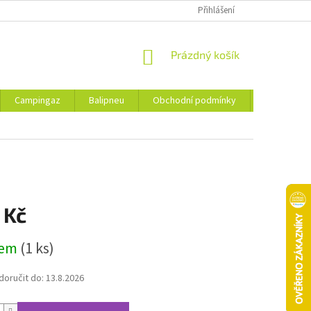
Přihlášení
NÁKUPNÍ
Prázdný košík
KOŠÍK
Campingaz
Balipneu
Obchodní podmínky
Kontakty
 Kč
dem
(1 ks)
oručit do:
13.8.2026