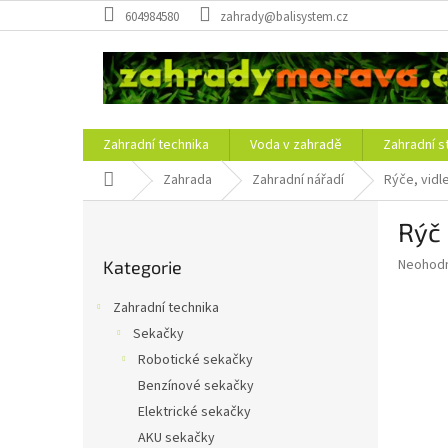
Přejít
604984580
zahrady@balisystem.cz
na
obsah
Zahradní technika
Voda v zahradě
Zahradní s
Domů
Zahrada
Zahradní nářadí
Rýče, vidl
P
Rýč 
o
Přeskočit
s
Průměr
Neohod
Kategorie
kategorie
t
hodnoce
r
produkt
Zahradní technika
a
je
Sekačky
0,0
n
z
Robotické sekačky
n
5
í
Benzínové sekačky
hvězdič
p
Elektrické sekačky
a
AKU sekačky