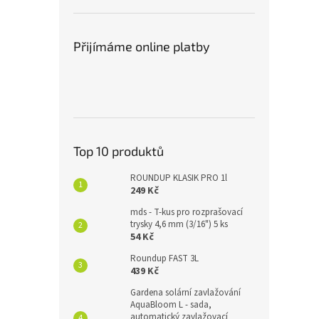
Přijímáme online platby
Top 10 produktů
ROUNDUP KLASIK PRO 1l
249 Kč
mds - T-kus pro rozprašovací
trysky 4,6 mm (3/16") 5 ks
54 Kč
Roundup FAST 3L
439 Kč
Gardena solární zavlažování
AquaBloom L - sada,
automatický zavlažovací