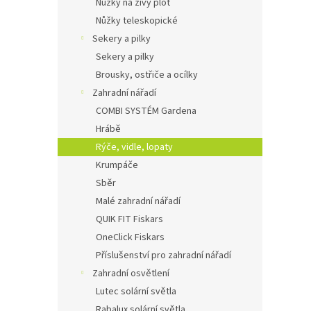
Nůžky na živý plot
Nůžky teleskopické
Sekery a pilky
Sekery a pilky
Brousky, ostřiče a ocílky
Zahradní nářadí
COMBI SYSTÉM Gardena
Hrábě
Rýče, vidle, lopaty
Krumpáče
Sběr
Malé zahradní nářadí
QUIK FIT Fiskars
OneClick Fiskars
Příslušenství pro zahradní nářadí
Zahradní osvětlení
Lutec solární světla
Rabalux solární světla