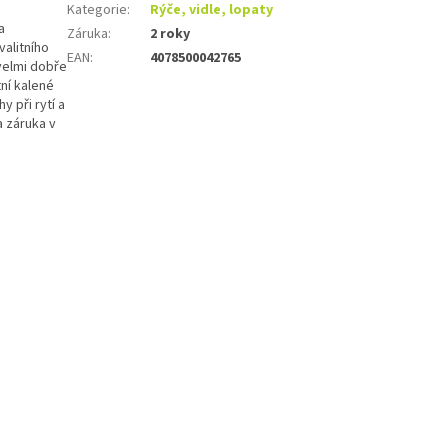
Kategorie
:
Rýče, vidle, lopaty
a
Záruka
:
2 roky
alitního
EAN
:
4078500042765
velmi dobře
tní kalené
y při rytí a
a záruka v