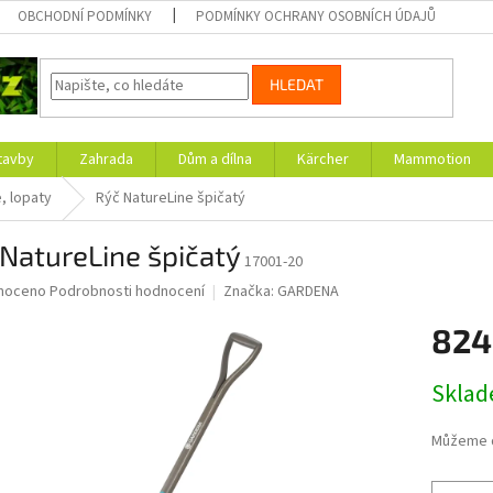
OBCHODNÍ PODMÍNKY
PODMÍNKY OCHRANY OSOBNÍCH ÚDAJŮ
HLEDAT
tavby
Zahrada
Dům a dílna
Kärcher
Mammotion
e, lopaty
Rýč NatureLine špičatý
NatureLine špičatý
17001-20
né
noceno
Podrobnosti hodnocení
Značka:
GARDENA
ní
824
u
Měrná
Skla
cena:
ek.
Můžeme d