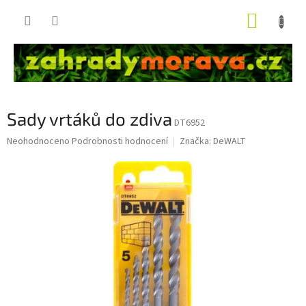
Přejít
NÁKUP
na
obsah
KOŠÍK
Sady vrtáků do zdiva
DT6952
Průměrné
Neohodnoceno
Podrobnosti hodnocení
Značka:
DeWALT
hodnocení
produktu
je
0,0
z
5
hvězdiček.