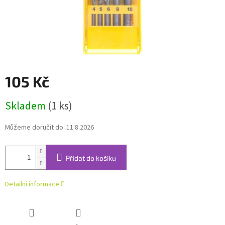
105 Kč
Měrná
Skladem
(1 ks)
cena:
Můžeme doručit do:
11.8.2026
Přidat do košíku
Detailní informace