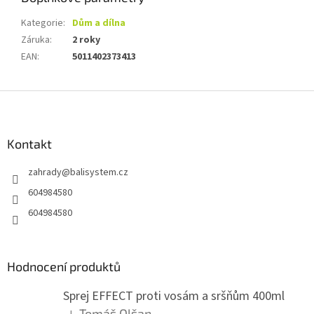
Kategorie
:
Dům a dílna
Záruka
:
2 roky
EAN
:
5011402373413
Z
á
p
a
Kontakt
t
zahrady
@
balisystem.cz
í
604984580
604984580
Hodnocení produktů
Sprej EFFECT proti vosám a sršňům 400ml
Tomáš Olšan