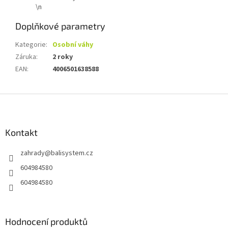
\n
Doplňkové parametry
Kategorie
:
Osobní váhy
Záruka
:
2 roky
EAN
:
4006501638588
Z
á
p
a
Kontakt
t
zahrady
@
balisystem.cz
í
604984580
604984580
Hodnocení produktů