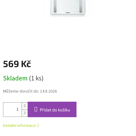
569 Kč
Měrná
Skladem
(1 ks)
cena:
Můžeme doručit do:
14.8.2026
Přidat do košíku
Detailní informace