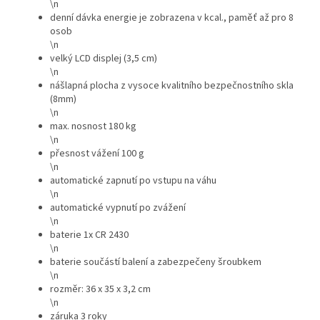
\n
denní dávka energie je zobrazena v kcal., paměť až pro 8
osob
\n
velký LCD displej (3,5 cm)
\n
nášlapná plocha z vysoce kvalitního bezpečnostního skla
(8mm)
\n
max. nosnost 180 kg
\n
přesnost vážení 100 g
\n
automatické zapnutí po vstupu na váhu
\n
automatické vypnutí po zvážení
\n
baterie 1x CR 2430
\n
baterie součástí balení a zabezpečeny šroubkem
\n
rozměr: 36 x 35 x 3,2 cm
\n
záruka 3 roky