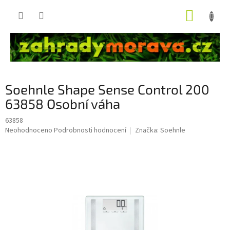
Přejít
NÁKUP
na
obsah
KOŠÍK
Soehnle Shape Sense Control 200
63858 Osobní váha
63858
Průměrné
Neohodnoceno
Podrobnosti hodnocení
Značka:
Soehnle
hodnocení
produktu
je
0,0
z
5
hvězdiček.