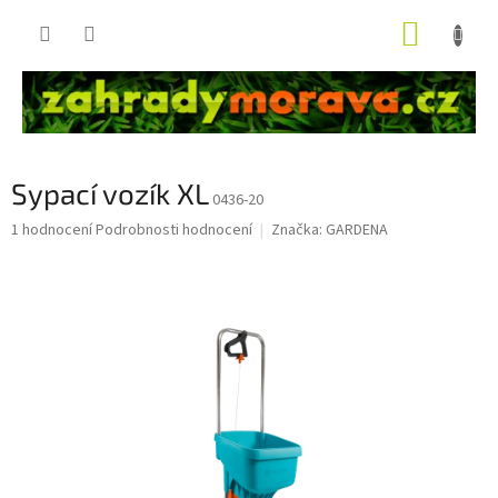
Přejít
NÁKUP
na
obsah
KOŠÍK
Sypací vozík XL
0436-20
Průměrné
1 hodnocení
Podrobnosti hodnocení
Značka:
GARDENA
hodnocení
produktu
je
5,0
z
5
hvězdiček.