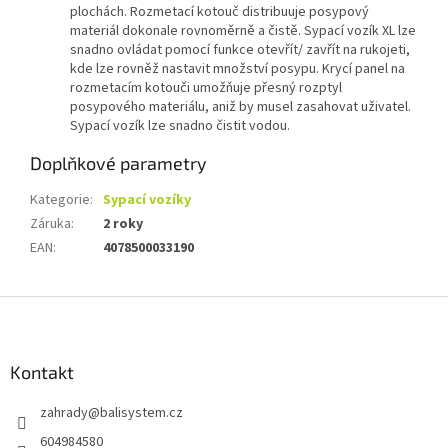
plochách. Rozmetací kotouč distribuuje posypový
materiál dokonale rovnoměrně a čistě. Sypací vozík XL lze
snadno ovládat pomocí funkce otevřít/ zavřít na rukojeti,
kde lze rovněž nastavit množství posypu. Krycí panel na
rozmetacím kotouči umožňuje přesný rozptyl
posypového materiálu, aniž by musel zasahovat uživatel.
Sypací vozík lze snadno čistit vodou.
Doplňkové parametry
Kategorie
:
Sypací vozíky
Záruka
:
2 roky
EAN
:
4078500033190
Z
á
p
a
Kontakt
t
zahrady
@
balisystem.cz
í
604984580