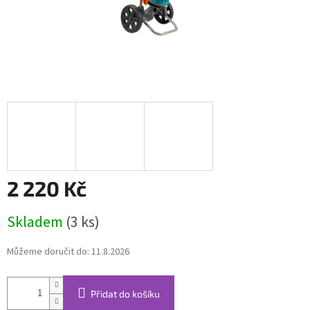
2 220 Kč
Měrná
Skladem
(3 ks)
cena:
Můžeme doručit do:
11.8.2026
Přidat do košíku