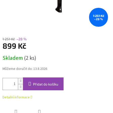
1 251 Kč
–28 %
1 251 Kč
–28 %
899 Kč
Měrná
Skladem
(2 ks)
cena:
Můžeme doručit do:
13.8.2026
Přidat do košíku
Detailní informace