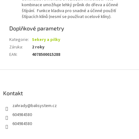
kombinace umožňuje lehký průnik do dřeva a účinné
štípání. Funkce kladiva pro snadné a účinné použití
štípacích klínů (nesmí se používat ocelové klíny).
Doplňkové parametry
Kategorie
:
Sekery a pilky
Záruka
:
2 roky
EAN
:
4078500015288
Z
á
p
a
Kontakt
t
zahrady
@
balisystem.cz
í
604984580
604984580