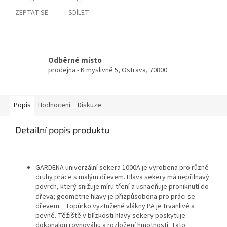
ZEPTAT SE
SDÍLET
Odběrné místo
prodejna - K myslivně 5, Ostrava, 70800
Popis
Hodnocení
Diskuze
Detailní popis produktu
GARDENA univerzální sekera 1000A je vyrobena pro různé
druhy práce s malým dřevem. Hlava sekery má nepřilnavý
povrch, který snižuje míru tření a usnadňuje proniknutí do
dřeva; geometrie hlavy je přizpůsobena pro práci se
dřevem. Topůrko vyztužené vlákny PA je trvanlivé a
pevné. Těžiště v blízkosti hlavy sekery poskytuje
dokonalou rovnováhu a rozložení hmotnosti. Tato