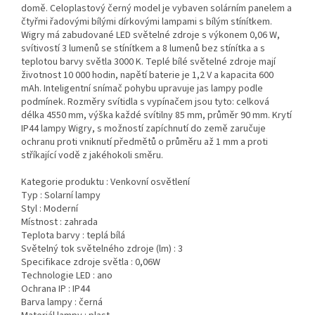
domě. Celoplastový černý model je vybaven solárním panelem a
čtyřmi řadovými bílými dírkovými lampami s bílým stínítkem.
Wigry má zabudované LED světelné zdroje s výkonem 0,06 W,
svítivostí 3 lumenů se stínítkem a 8 lumenů bez stínítka a s
teplotou barvy světla 3000 K. Teplé bílé světelné zdroje mají
životnost 10 000 hodin, napětí baterie je 1,2 V a kapacita 600
mAh. Inteligentní snímač pohybu upravuje jas lampy podle
podmínek. Rozměry svítidla s vypínačem jsou tyto: celková
délka 4550 mm, výška každé svítilny 85 mm, průměr 90 mm. Krytí
IP44 lampy Wigry, s možností zapíchnutí do země zaručuje
ochranu proti vniknutí předmětů o průměru až 1 mm a proti
stříkající vodě z jakéhokoli směru.
Kategorie produktu :
Venkovní osvětlení
Typ :
Solarní lampy
Styl :
Moderní
Místnost :
zahrada
Teplota barvy :
teplá bílá
Světelný tok světelného zdroje (lm) :
3
Specifikace zdroje světla :
0,06W
Technologie LED :
ano
Ochrana IP :
IP44
Barva lampy :
černá