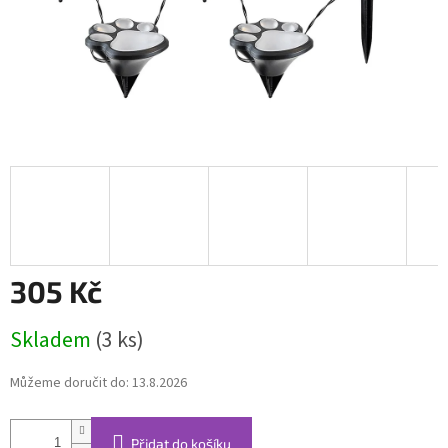
305 Kč
Měrná
Skladem
(3 ks)
cena:
Můžeme doručit do:
13.8.2026
Přidat do košíku