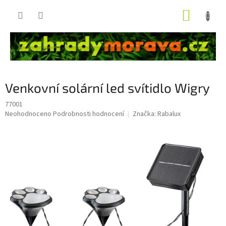
Přejít
NÁKUP
na
obsah
KOŠÍK
Venkovní solární led svítidlo Wigry
77001
Průměrné
Neohodnoceno
Podrobnosti hodnocení
Značka:
Rabalux
hodnocení
produktu
je
0,0
z
5
hvězdiček.