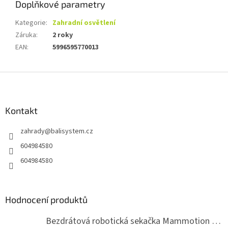
Doplňkové parametry
Kategorie
:
Zahradní osvětlení
Záruka
:
2 roky
EAN
:
5996595770013
Z
á
p
a
Kontakt
t
zahrady
@
balisystem.cz
í
604984580
604984580
Hodnocení produktů
Bezdrátová robotická sekačka Mammotion LUBA mini 2 1500