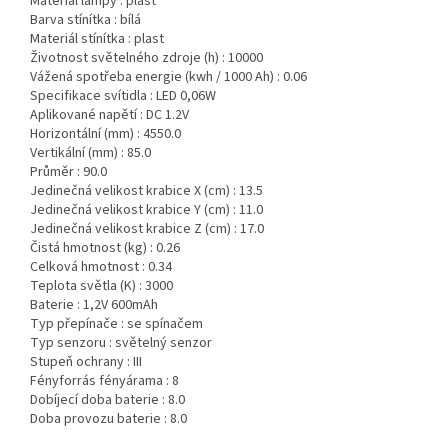
Materiál lampy :
plast
Barva stínítka :
bílá
Materiál stínítka :
plast
Životnost světelného zdroje (h) :
10000
Vážená spotřeba energie (kwh / 1000 Ah) :
0.06
Specifikace svítidla :
LED 0,06W
Aplikované napětí :
DC 1.2V
Horizontální (mm) :
4550.0
Vertikální (mm) :
85.0
Průměr :
90.0
Jedinečná velikost krabice X (cm) :
13.5
Jedinečná velikost krabice Y (cm) :
11.0
Jedinečná velikost krabice Z (cm) :
17.0
Čistá hmotnost (kg) :
0.26
Celková hmotnost :
0.34
Teplota světla (K) :
3000
Baterie :
1,2V 600mAh
Typ přepínače :
se spínačem
Typ senzoru :
světelný senzor
Stupeň ochrany :
III
Fényforrás fényárama :
8
Dobíjecí doba baterie :
8.0
Doba provozu baterie :
8.0