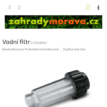
Přejít
NÁKUP
na
obsah
KOŠÍK
Vodní filtr
4.730-059.0
Průměrné
Neohodnoceno
Podrobnosti hodnocení
Značka:
Kärcher
hodnocení
produktu
je
0,0
z
5
hvězdiček.