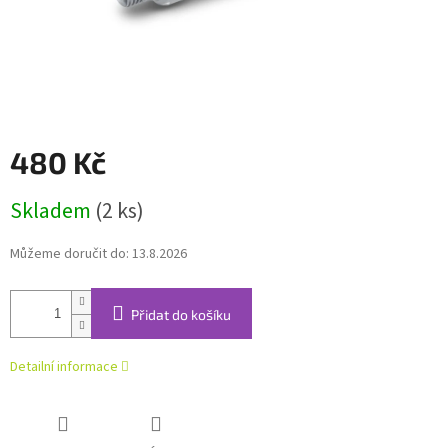
480 Kč
Měrná
Skladem
(2 ks)
cena:
Můžeme doručit do:
13.8.2026
Přidat do košíku
Detailní informace