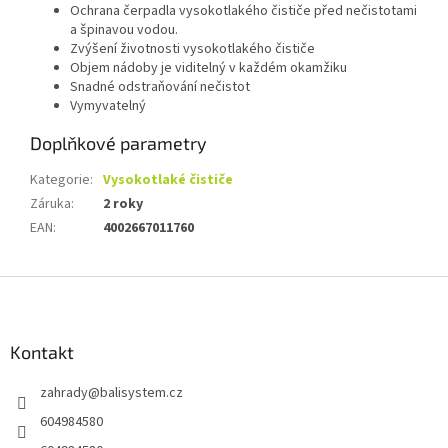
Ochrana čerpadla vysokotlakého čističe před nečistotami
a špinavou vodou.
Zvýšení životnosti vysokotlakého čističe
Objem nádoby je viditelný v každém okamžiku
Snadné odstraňování nečistot
Vymyvatelný
Doplňkové parametry
Kategorie
:
Vysokotlaké čističe
Záruka
:
2 roky
EAN
:
4002667011760
Z
á
p
a
Kontakt
t
zahrady
@
balisystem.cz
í
604984580