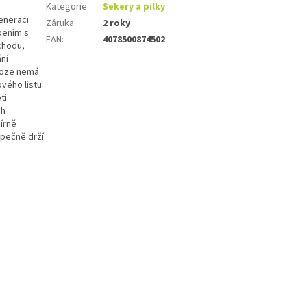
Kategorie
:
Sekery a pilky
eneraci
Záruka
:
2 roky
bením s
EAN
:
4078500874502
chodu,
ání
oroze nemá
ového listu
ti
ch
írně
pečně drží.