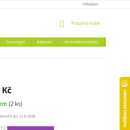
Přihlášení
NÁKUPNÍ
Prázdný košík
KOŠÍK
Campingaz
Balipneu
Obchodní podmínky
Kontakty
 Kč
dem
(2 ks)
oručit do:
12.8.2026