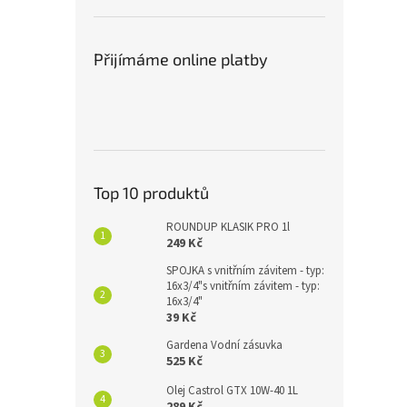
Přijímáme online platby
Top 10 produktů
ROUNDUP KLASIK PRO 1l
249 Kč
SPOJKA s vnitřním závitem - typ:
16x3/4"s vnitřním závitem - typ:
16x3/4"
39 Kč
Gardena Vodní zásuvka
525 Kč
Olej Castrol GTX 10W-40 1L