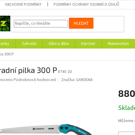
OBCHODNÍ PODMÍNKY
PODMÍNKY OCHRANY OSOBNÍCH ÚDAJŮ
HLEDAT
tavby
Zahrada
Dům a dílna
Kärcher
Mammotion
ka 300 P
adní pilka 300 P
8745-20
né
noceno
Podrobnosti hodnocení
Značka:
GARDENA
ní
880
u
Měrná
Skla
cena:
ek.
Můžeme d