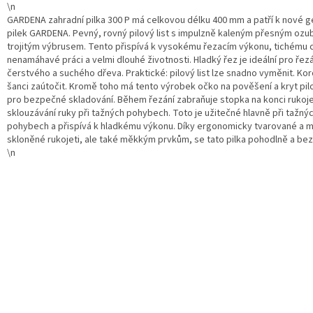
\n
GARDENA zahradní pilka 300 P má celkovou délku 400 mm a patří k nové g
pilek GARDENA. Pevný, rovný pilový list s impulzně kaleným přesným ozu
trojitým výbrusem. Tento přispívá k vysokému řezacím výkonu, tichému 
nenamáhavé práci a velmi dlouhé životnosti. Hladký řez je ideální pro řez
čerstvého a suchého dřeva. Praktické: pilový list lze snadno vyměnit. K
šanci zaútočit. Kromě toho má tento výrobek očko na pověšení a kryt pil
pro bezpečné skladování. Během řezání zabraňuje stopka na konci rukoje
sklouzávání ruky při tažných pohybech. Toto je užitečné hlavně při tažný
pohybech a přispívá k hladkému výkonu. Díky ergonomicky tvarované a m
skloněné rukojeti, ale také měkkým prvkům, se tato pilka pohodlně a bez
\n