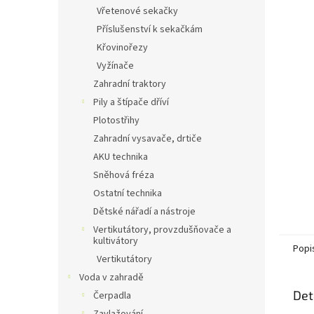
n
Vřetenové sekačky
e
Příslušenství k sekačkám
l
Křovinořezy
Vyžínače
Zahradní traktory
Pily a štípače dříví
Plotostřihy
Zahradní vysavače, drtiče
AKU technika
Sněhová fréza
Ostatní technika
Dětské nářadí a nástroje
Vertikutátory, provzdušňovače a
kultivátory
Popi
Vertikutátory
Voda v zahradě
Det
Čerpadla