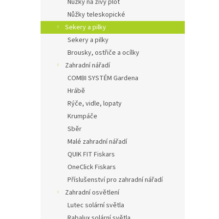
Nůžky na živý plot
Nůžky teleskopické
Sekery a pilky
Sekery a pilky
Brousky, ostřiče a ocílky
Zahradní nářadí
COMBI SYSTÉM Gardena
Hrábě
Rýče, vidle, lopaty
Krumpáče
Sběr
Malé zahradní nářadí
QUIK FIT Fiskars
OneClick Fiskars
Příslušenství pro zahradní nářadí
Zahradní osvětlení
Lutec solární světla
Rabalux solární světla