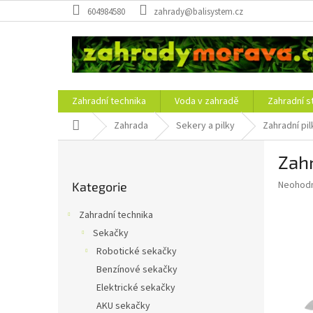
Přejít
604984580
zahrady@balisystem.cz
na
obsah
Zahradní technika
Voda v zahradě
Zahradní s
Domů
Zahrada
Sekery a pilky
Zahradní pil
P
Zahr
o
Přeskočit
s
Průměr
Neohod
Kategorie
kategorie
t
hodnoce
r
produkt
Zahradní technika
a
je
Sekačky
0,0
n
z
Robotické sekačky
n
5
í
Benzínové sekačky
hvězdič
p
Elektrické sekačky
a
AKU sekačky