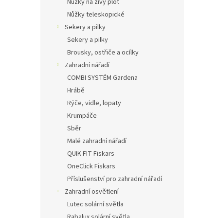
Nůžky na živý plot
Nůžky teleskopické
Sekery a pilky
Sekery a pilky
Brousky, ostřiče a ocílky
Zahradní nářadí
COMBI SYSTÉM Gardena
Hrábě
Rýče, vidle, lopaty
Krumpáče
Sběr
Malé zahradní nářadí
QUIK FIT Fiskars
OneClick Fiskars
Příslušenství pro zahradní nářadí
Zahradní osvětlení
Lutec solární světla
Rabalux solární světla