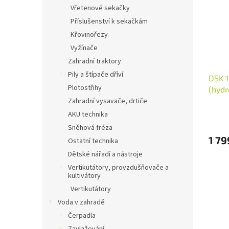
i
r
n
Vřetenové sekačky
s
o
e
Příslušenství k sekačkám
p
d
l
r
u
Křovinořezy
o
k
Vyžínače
d
t
Zahradní traktory
u
ů
Pily a štípače dříví
DSK 1
k
Plotostřihy
(hydr
t
ů
Zahradní vysavače, drtiče
AKU technika
Sněhová fréza
1 79
Ostatní technika
Dětské nářadí a nástroje
Vertikutátory, provzdušňovače a
kultivátory
Vertikutátory
Voda v zahradě
Čerpadla