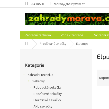
Přejít
604984580
zahrady@balisystem.cz
na
obsah
Zahradní technika
Voda v zahradě
Zahradní s
Domů
Prodávané značky
Elpumps
P
Elp
o
Přeskočit
s
Kategorie
kategorie
t
Ř
r
Zahradní technika
a
a
Dopor
Sekačky
z
n
Robotické sekačky
e
n
V
n
í
Benzínové sekačky
ý
í
p
Elektrické sekačky
p
p
a
AKU sekačky