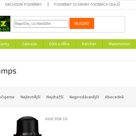
OBCHODNÍ PODMÍNKY
PODMÍNKY OCHRANY OSOBNÍCH ÚDAJŮ
HLEDAT
tavby
Zahrada
Dům a dílna
Kärcher
Mammotion
umps
učujeme
Nejlevnější
Nejdražší
Nejprodávanější
Abecedně
Kód:
DSK 10