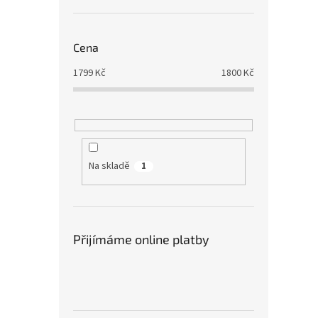
Cena
1799
Kč
1800
Kč
Na skladě
1
Přijímáme online platby