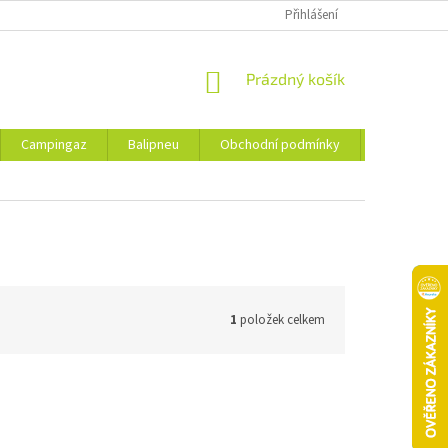
Přihlášení
NÁKUPNÍ
Prázdný košík
KOŠÍK
Campingaz
Balipneu
Obchodní podmínky
Kontakty
1
položek celkem