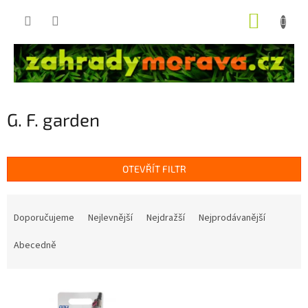
Přejít
NÁKUP
na
obsah
KOŠÍK
G. F. garden
OTEVŘÍT FILTR
Ř
a
Doporučujeme
Nejlevnější
Nejdražší
Nejprodávanější
z
e
Abecedně
n
í
V
p
ý
r