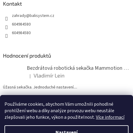
a
Kontakt
c
t
í
zahrady
@
balisystem.cz
í
p
r
604984580
v
604984580
k
y
v
ý
Hodnocení produktů
p
i
s
Bezdrátová robotická sekačka Mammotion LUBA mini 2 1500
u
Vladimír Lein
|
Hodnocení produktu je 5 z 5 hvězdiček.
Úžasná sekačka. Jednoduché nastavení....
Používáme cookies, abychom Vám umožnili pohodlné
ZDE NÁM MŮŽETE VLOŽIT HODNOCENÍ
prohlížení webu a díky analýze provozu webu neustále
zlepšovali jeho funkce, výkon a použitelnost.
Více informací
Nastavení