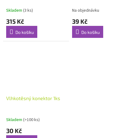
AVENBERG, FIELDMANN,
VEGA 51cm
Skladem
(3 ks)
Na objednávku
315 Kč
39 Kč
Do košíku
Do košíku
Vlhkotěsný konektor 1ks
Skladem
(>100 ks)
30 Kč