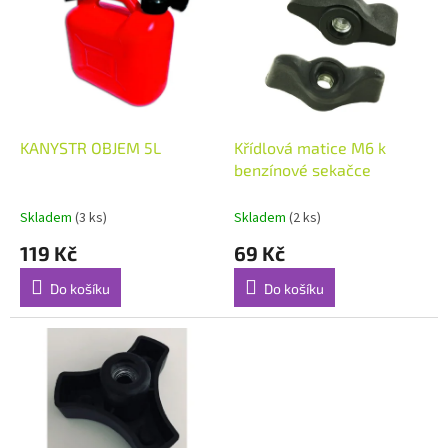
p
o
i
d
s
u
p
k
r
t
o
ů
d
KANYSTR OBJEM 5L
Křídlová matice M6 k
u
benzínové sekačce
k
t
Skladem
(3 ks)
Skladem
(2 ks)
ů
119 Kč
69 Kč
Do košíku
Do košíku