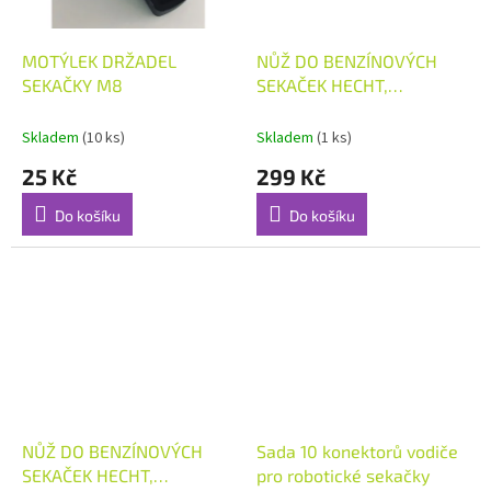
MOTÝLEK DRŽADEL
NŮŽ DO BENZÍNOVÝCH
SEKAČKY M8
SEKAČEK HECHT,
AVENBERG, FIELDMANN,
VEGA 46cm
Skladem
(10 ks)
Skladem
(1 ks)
25 Kč
299 Kč
Do košíku
Do košíku
NŮŽ DO BENZÍNOVÝCH
Sada 10 konektorů vodiče
SEKAČEK HECHT,
pro robotické sekačky