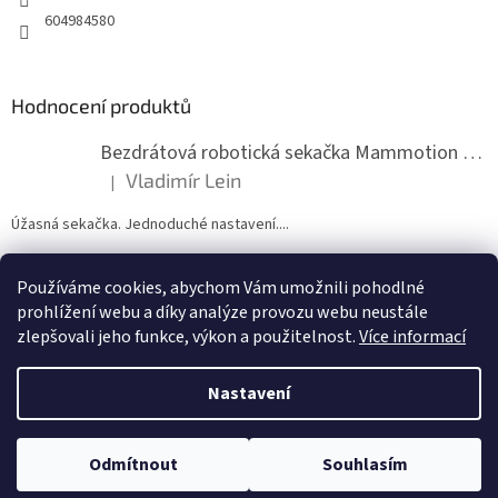
v
604984580
k
y
v
ý
Hodnocení produktů
p
i
s
Bezdrátová robotická sekačka Mammotion LUBA mini 2 1500
u
Vladimír Lein
|
Hodnocení produktu je 5 z 5 hvězdiček.
Úžasná sekačka. Jednoduché nastavení....
Používáme cookies, abychom Vám umožnili pohodlné
ZDE NÁM MŮŽETE VLOŽIT HODNOCENÍ
prohlížení webu a díky analýze provozu webu neustále
zlepšovali jeho funkce, výkon a použitelnost.
Více informací
Nastavení
Vytvořil Shoptet
Odmítnout
Souhlasím
Copyright 2026
zahradymorava.cz
. Všechna práva vyhrazena.