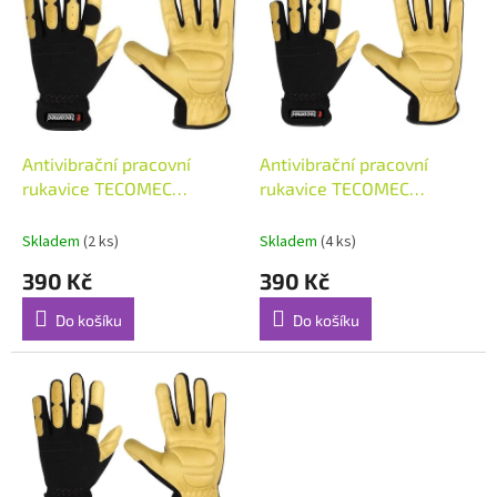
p
o
i
d
s
u
p
k
r
t
o
ů
d
Antivibrační pracovní
Antivibrační pracovní
u
rukavice TECOMEC
rukavice TECOMEC
k
velikost 10/L
velikost 11/XL
t
Skladem
(2 ks)
Skladem
(4 ks)
ů
390 Kč
390 Kč
Do košíku
Do košíku