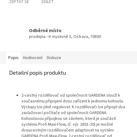
ZEPTAT SE
SDÍLET
Odběrné místo
prodejna - K myslivně 5, Ostrava, 70800
Popis
Hodnocení
Diskuze
Detailní popis produktu
2-cestný rozdělovač od společnosti GARDENA slouží k
současnému připojení dvou zařízení k jednomu kohoutu.
Výstupy lze plně regulovat. K rozdělovači lze připojit dva
zavlažovací počítače od společnosti GARDENA.
Kohoutovou přípojkou se závitem, která je součástí
systému Profi Maxi-Flow, (č. výr. 2801-20) je možné
dvoucestným rozdělovačem adaptovat na systém
GARDENA Profi Maxi-Flow. 2-cestný rozdělovač od