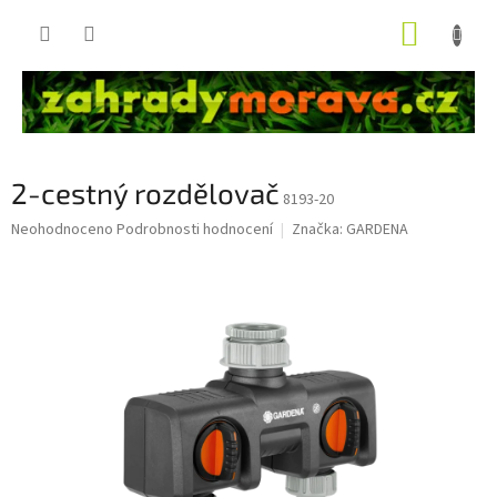
Přejít
NÁKUP
na
obsah
KOŠÍK
2-cestný rozdělovač
8193-20
Průměrné
Neohodnoceno
Podrobnosti hodnocení
Značka:
GARDENA
hodnocení
produktu
je
0,0
z
5
hvězdiček.