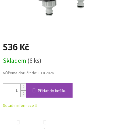
536 Kč
Měrná
Skladem
(6 ks)
cena:
Můžeme doručit do:
13.8.2026
Přidat do košíku
Detailní informace