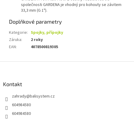
společnosti GARDENA je vhodný pro kohouty se závitem
33,3 mm (G 1").
Doplňkové parametry
Kategorie
:
Spojky, přípojky
Záruka
:
2 roky
EAN
:
4078500819305
Z
á
p
a
Kontakt
t
zahrady
@
balisystem.cz
í
604984580
604984580