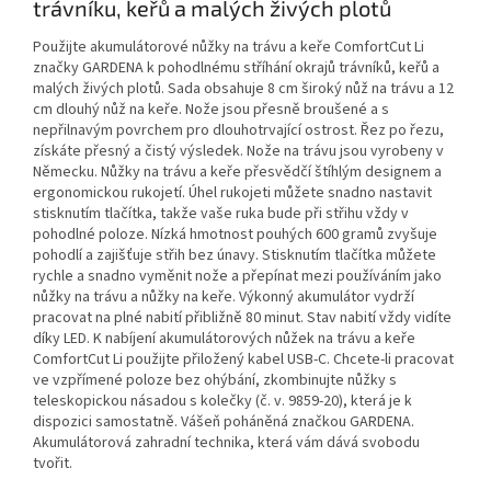
trávníku, keřů a malých živých plotů
Použijte akumulátorové nůžky na trávu a keře ComfortCut Li
značky GARDENA k pohodlnému stříhání okrajů trávníků, keřů a
malých živých plotů. Sada obsahuje 8 cm široký nůž na trávu a 12
cm dlouhý nůž na keře. Nože jsou přesně broušené a s
nepřilnavým povrchem pro dlouhotrvající ostrost. Řez po řezu,
získáte přesný a čistý výsledek. Nože na trávu jsou vyrobeny v
Německu. Nůžky na trávu a keře přesvědčí štíhlým designem a
ergonomickou rukojetí. Úhel rukojeti můžete snadno nastavit
stisknutím tlačítka, takže vaše ruka bude při střihu vždy v
pohodlné poloze. Nízká hmotnost pouhých 600 gramů zvyšuje
pohodlí a zajišťuje střih bez únavy. Stisknutím tlačítka můžete
rychle a snadno vyměnit nože a přepínat mezi používáním jako
nůžky na trávu a nůžky na keře. Výkonný akumulátor vydrží
pracovat na plné nabití přibližně 80 minut. Stav nabití vždy vidíte
díky LED. K nabíjení akumulátorových nůžek na trávu a keře
ComfortCut Li použijte přiložený kabel USB-C. Chcete-li pracovat
ve vzpřímené poloze bez ohýbání, zkombinujte nůžky s
teleskopickou násadou s kolečky (č. v. 9859-20), která je k
dispozici samostatně. Vášeň poháněná značkou GARDENA.
Akumulátorová zahradní technika, která vám dává svobodu
tvořit.