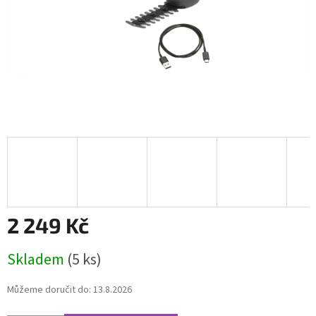
2 249 Kč
Měrná
Skladem
(5 ks)
cena:
Můžeme doručit do:
13.8.2026