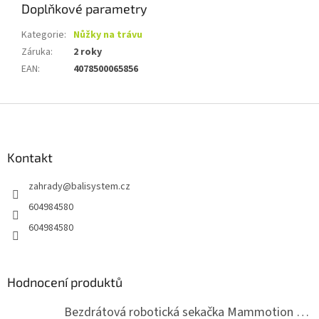
Doplňkové parametry
Kategorie
:
Nůžky na trávu
Záruka
:
2 roky
EAN
:
4078500065856
Z
á
p
a
Kontakt
t
zahrady
@
balisystem.cz
í
604984580
604984580
Hodnocení produktů
Bezdrátová robotická sekačka Mammotion LUBA mini 2 1500