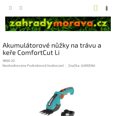
Přejít
NÁKUP
na
obsah
KOŠÍK
Akumulátorové nůžky na trávu a
keře ComfortCut Li
9888-20
Průměrné
Neohodnoceno
Podrobnosti hodnocení
Značka:
GARDENA
hodnocení
produktu
je
0,0
z
5
hvězdiček.