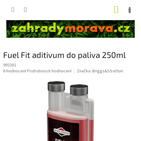
Přejít
NÁKUP
na
obsah
KOŠÍK
Fuel Fit aditivum do paliva 250ml
992381
Průměrné
6 hodnocení
Podrobnosti hodnocení
Značka:
Briggs&Stratton
hodnocení
produktu
je
5,0
z
5
hvězdiček.