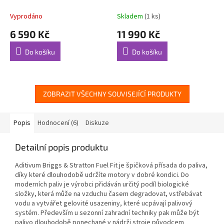
Vyprodáno
Skladem
(1 ks)
6 590 Kč
11 990 Kč
Do košíku
Do košíku
ZOBRAZIT VŠECHNY SOUVISEJÍCÍ PRODUKTY
Popis
Hodnocení (6)
Diskuze
Detailní popis produktu
Aditivum Briggs & Stratton Fuel Fit je špičková přísada do paliva,
díky které dlouhodobě udržíte motory v dobré kondici. Do
moderních paliv je výrobci přidáván určitý podíl biologické
složky, která může na vzduchu časem degradovat, vstřebávat
vodu a vytvářet gelovité usazeniny, které ucpávají palivový
systém. Především u sezonní zahradní techniky pak může být
palivo dlouhodobě ponechané v nádrži stroje původcem