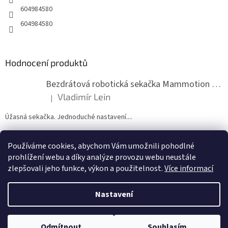
604984580
604984580
Hodnocení produktů
Bezdrátová robotická sekačka Mammotion LUBA mini 2 1500
Vladimír Lein
|
Hodnocení produktu je 5 z 5 hvězdiček.
Úžasná sekačka. Jednoduché nastavení....
Používáme cookies, abychom Vám umožnili pohodlné
ZDE NÁM MŮŽETE VLOŽIT HODNOCENÍ
prohlížení webu a díky analýze provozu webu neustále
zlepšovali jeho funkce, výkon a použitelnost.
Více informací
Nastavení
Vytvořil Shoptet
Odmítnout
Souhlasím
Copyright 2026
zahradymorava.cz
. Všechna práva vyhrazena.