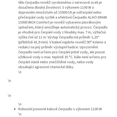
tělu čerpadla rovněž vyrobenému z nerezové oceli je
dosažena dlouhá životnost. S výkonem 1100 W a
dopravním množstvím až 15000 l/h je odčerpání nebo
přečerpání vody rychlé a efektivní.Čerpadlo AL-KO DRAIN
15000 INOX Comfort je rovněž vybaveno plovákovým
spínačem, který umožňuje automatický provoz. Čerpadlo
je vhodné pro čerpání vody z hloubky max. 7 m, výtlačná
výška činí až 11 m. Výstup čerpadla má průměr 1,25“
(přibližně 41,9 mm). V balení najdete rovněž 90° koleno a
redukci na jiný průměr výstupní hadice.
Upozornění:
čerpadlo není určeno pro čerpání pitné vody, ale pouze
užitkové vody o max. teplotě 35 °C. Dále není určeno pro
čerpání slané nebo znečištěné vody, nebo vody
obsahující agresivní chemické látky.
\n
\n
\n
\n
Robustní ponorné kalové čerpadlo s výkonem 1100 W
\n