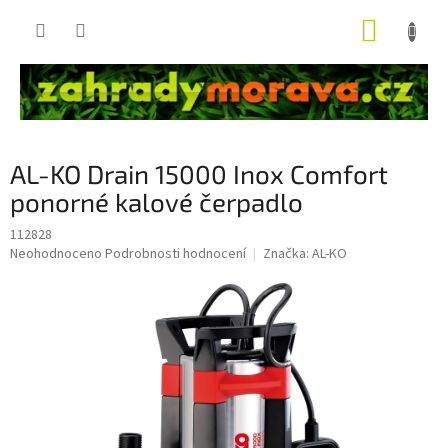
Přejít
NÁKUP
na
obsah
KOŠÍK
AL-KO Drain 15000 Inox Comfort
ponorné kalové čerpadlo
112828
Průměrné
Neohodnoceno
Podrobnosti hodnocení
Značka:
AL-KO
hodnocení
produktu
je
0,0
z
5
hvězdiček.