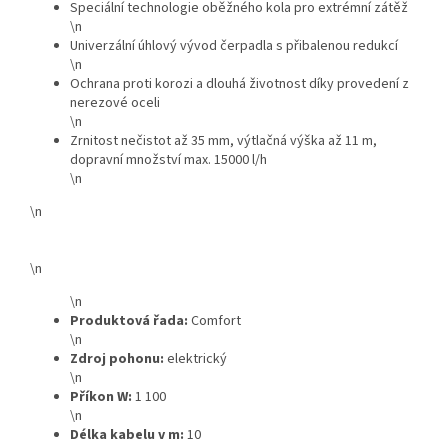
Speciální technologie oběžného kola pro extrémní zátěž
\n
Univerzální úhlový vývod čerpadla s přibalenou redukcí
\n
Ochrana proti korozi a dlouhá životnost díky provedení z
nerezové oceli
\n
Zrnitost nečistot až 35 mm, výtlačná výška až 11 m,
dopravní množství max. 15000 l/h
\n
\n
\n
\n
Produktová řada:
Comfort
\n
Zdroj pohonu:
elektrický
\n
Příkon W:
1 100
\n
Délka kabelu v m:
10