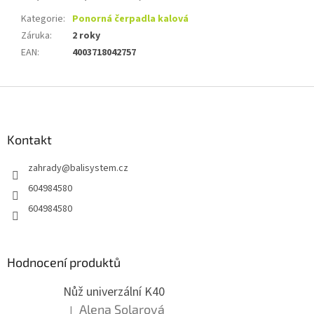
Kategorie
:
Ponorná čerpadla kalová
Záruka
:
2 roky
EAN
:
4003718042757
Z
á
p
a
Kontakt
t
zahrady
@
balisystem.cz
í
604984580
604984580
Hodnocení produktů
Nůž univerzální K40
Alena Solarová
|