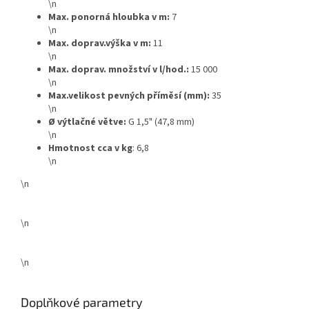
\n
Max. ponorná hloubka v m:
7
\n
Max. doprav.výška v m:
11
\n
Max. doprav. množství v l/hod.:
15 000
\n
Max.velikost pevných příměsí (mm):
35
\n
Ø výtlačné větve:
G 1,5" (47,8 mm)
\n
Hmotnost cca v kg
: 6,8
\n
\n
\n
\n
Doplňkové parametry