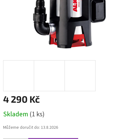
4 290 Kč
Měrná
Skladem
(1 ks)
cena:
Můžeme doručit do:
13.8.2026