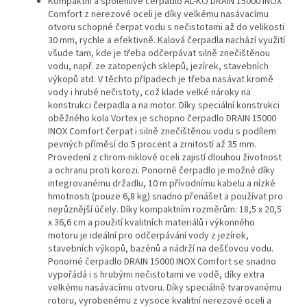
Kompaktní a spolehlivé čerpadlo AL-KO DRAIN 15000 INOX
Comfort z nerezové oceli je díky velkému nasávacímu
otvoru schopné čerpat vodu s nečistotami až do velikosti
30 mm, rychle a efektivně.
Kalová čerpadla nachází využití
všude tam, kde je třeba odčerpávat silně znečištěnou
vodu, např. ze zatopených sklepů, jezírek, stavebních
výkopů atd. V těchto případech je třeba nasávat kromě
vody i hrubé nečistoty, což klade velké nároky na
konstrukci čerpadla a na motor. Díky speciální konstrukci
oběžného kola Vortex je schopno čerpadlo DRAIN 15000
INOX Comfort čerpat i silně znečištěnou vodu s podílem
pevných příměsí do 5 procent a zrnitostí až 35 mm.
Provedení z chrom-niklové oceli zajistí dlouhou životnost
a ochranu proti korozi.
Ponorné čerpadlo je možné díky
integrovanému držadlu, 10 m přívodnímu kabelu a nízké
hmotnosti (pouze 6,8 kg) snadno přenášet a používat pro
nejrůznější účely. Díky kompaktním rozměrům: 18,5 x 20,5
x 36,6 cm a použití kvalitních materiálů i výkonného
motoru je ideální pro odčerpávání vody z jezírek,
stavebních výkopů, bazénů a nádrží na dešťovou vodu.
Ponorné čerpadlo DRAIN 15000 INOX Comfort se snadno
vypořádá i s hrubými nečistotami ve vodě, díky extra
velkému nasávacímu otvoru.
Díky speciálně tvarovanému
rotoru, vyrobenému z vysoce kvalitní nerezové oceli a