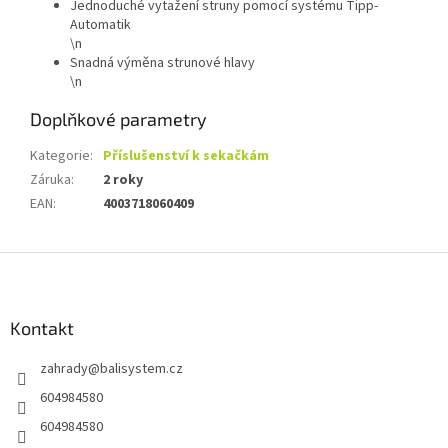
Jednoduché vytažení struny pomocí systému Tipp-
Automatik
\n
Snadná výměna strunové hlavy
\n
Doplňkové parametry
Kategorie
:
Příslušenství k sekačkám
Záruka
:
2 roky
EAN
:
4003718060409
Z
á
p
a
Kontakt
t
zahrady
@
balisystem.cz
í
604984580
604984580