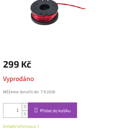
299 Kč
Měrná
Vyprodáno
cena:
Můžeme doručit do:
7.9.2026
Přidat do košíku
Detailní informace