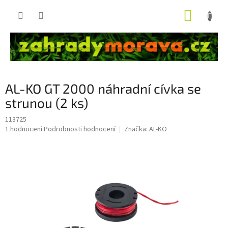
Přejít
NÁKUP
na
obsah
KOŠÍK
AL-KO GT 2000 náhradní cívka se
strunou (2 ks)
113725
Průměrné
1 hodnocení
Podrobnosti hodnocení
Značka:
AL-KO
hodnocení
produktu
je
5,0
z
5
hvězdiček.