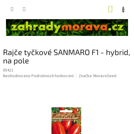
Přejít
NÁKUP
na
obsah
KOŠÍK
Rajče tyčkové SANMARO F1 - hybrid,
na pole
65411
Průměrné
Neohodnoceno
Podrobnosti hodnocení
Značka:
MoravoSeed
hodnocení
produktu
je
0,0
z
5
hvězdiček.