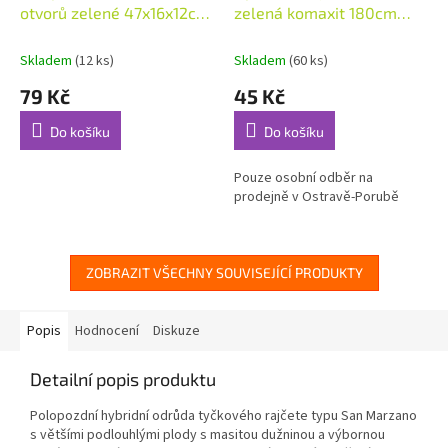
otvorů zelené 47x16x12cm
zelená komaxit 180cm
(48843)
7mm
Skladem
(12 ks)
Skladem
(60 ks)
79 Kč
45 Kč
Do košíku
Do košíku
Pouze osobní odběr na
prodejně v Ostravě-Porubě
ZOBRAZIT VŠECHNY SOUVISEJÍCÍ PRODUKTY
Popis
Hodnocení
Diskuze
Detailní popis produktu
Polopozdní hybridní odrůda tyčkového rajčete typu San Marzano
s většími podlouhlými plody s masitou dužninou a výbornou