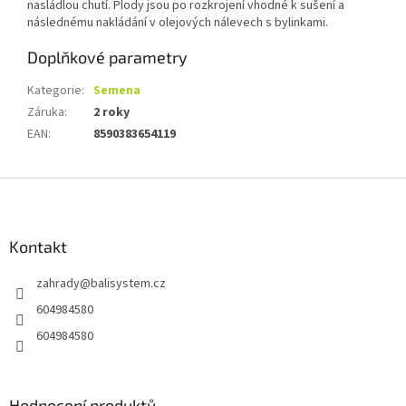
nasládlou chutí. Plody jsou po rozkrojení vhodné k sušení a
následnému nakládání v olejových nálevech s bylinkami.
Doplňkové parametry
Kategorie
:
Semena
Záruka
:
2 roky
EAN
:
8590383654119
Z
á
p
a
Kontakt
t
zahrady
@
balisystem.cz
í
604984580
604984580
Hodnocení produktů