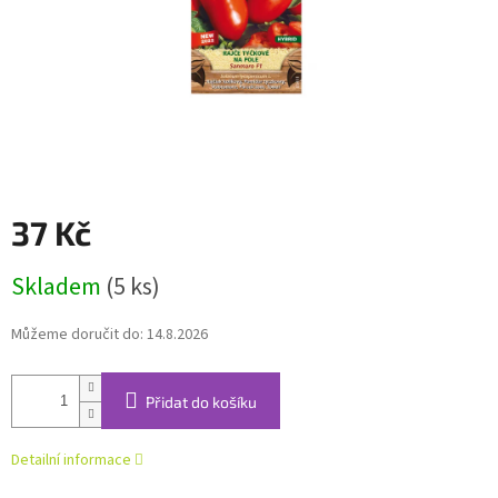
37 Kč
Měrná
Skladem
(5 ks)
cena:
Můžeme doručit do:
14.8.2026
Přidat do košíku
Detailní informace