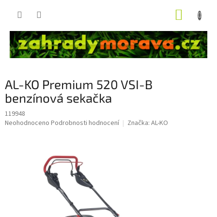
Přejít
NÁKUP
na
obsah
KOŠÍK
AL-KO Premium 520 VSI-B
benzínová sekačka
119948
Průměrné
Neohodnoceno
Podrobnosti hodnocení
Značka:
AL-KO
hodnocení
produktu
je
0,0
z
5
hvězdiček.