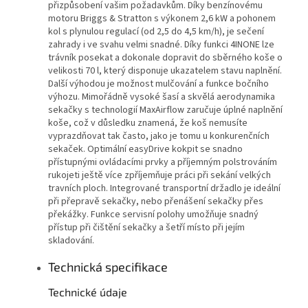
přizpůsobení vašim požadavkům. Díky benzínovému
motoru Briggs & Stratton s výkonem 2,6 kW a pohonem
kol s plynulou regulací (od 2,5 do 4,5 km/h), je sečení
zahrady i ve svahu velmi snadné. Díky funkci 4INONE lze
trávník posekat a dokonale dopravit do sběrného koše o
velikosti 70 l, který disponuje ukazatelem stavu naplnění.
Další výhodou je možnost mulčování a funkce bočního
výhozu. Mimořádně vysoké šasí a skvělá aerodynamika
sekačky s technologií MaxAirflow zaručuje úplné naplnění
koše, což v důsledku znamená, že koš nemusíte
vyprazdňovat tak často, jako je tomu u konkurenčních
sekaček. Optimální easyDrive kokpit se snadno
přístupnými ovládacími prvky a příjemným polstrováním
rukojeti ještě více zpříjemňuje práci při sekání velkých
travních ploch. Integrované transportní držadlo je ideální
při přepravě sekačky, nebo přenášení sekačky přes
překážky. Funkce servisní polohy umožňuje snadný
přístup při čištění sekačky a šetří místo při jejím
skladování.
Technická specifikace
Technické údaje