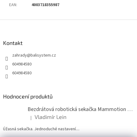
EAN
:
4003718355987
Z
á
p
a
Kontakt
t
zahrady
@
balisystem.cz
í
604984580
604984580
Hodnocení produktů
Bezdrátová robotická sekačka Mammotion LUBA mini 2 1500
Vladimír Lein
|
Hodnocení produktu je 5 z 5 hvězdiček.
Úžasná sekačka. Jednoduché nastavení....