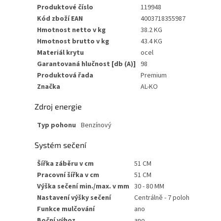
Produktové číslo
119948
Kód zboží EAN
4003718355987
Hmotnost netto v kg
38.2 KG
Hmotnost brutto v kg
43.4 KG
Materiál krytu
ocel
Garantovaná hlučnost [db (A)]
98
Produktová řada
Premium
Značka
AL-KO
Zdroj energie
Typ pohonu
Benzínový
Systém sečení
Šířka záběru v cm
51 CM
Pracovní šířka v cm
51 CM
Výška sečení min./max. v mm
30 - 80 MM
Nastavení výšky sečení
Centrálně - 7 poloh
Funkce mulčování
ano
Boční výhoz
ano