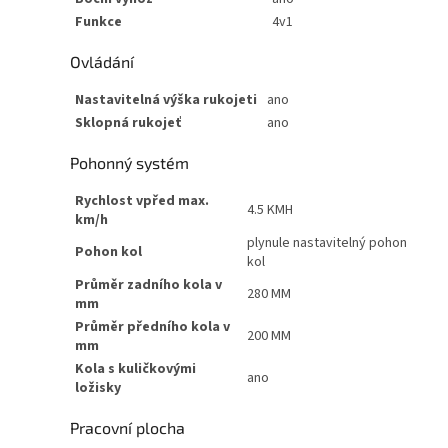
Funkce
4v1
Ovládání
Nastavitelná výška rukojeti
ano
Sklopná rukojeť
ano
Pohonný systém
Rychlost vpřed max.
4.5 KMH
km/h
plynule nastavitelný pohon
Pohon kol
kol
Průměr zadního kola v
280 MM
mm
Průměr předního kola v
200 MM
mm
Kola s kuličkovými
ano
ložisky
Pracovní plocha