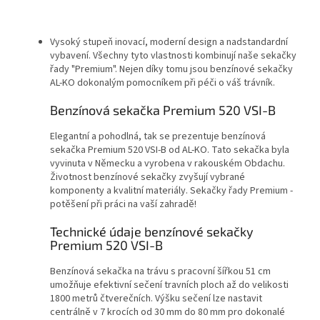
Vysoký stupeň inovací, moderní design a nadstandardní
vybavení. Všechny tyto vlastnosti kombinují naše sekačky
řady "Premium". Nejen díky tomu jsou benzínové sekačky
AL-KO dokonalým pomocníkem při péči o váš trávník.
Benzínová sekačka Premium 520 VSI-B
Elegantní a pohodlná, tak se prezentuje benzínová
sekačka Premium 520 VSI-B od AL-KO. Tato sekačka byla
vyvinuta v Německu a vyrobena v rakouském Obdachu.
Životnost benzínové sekačky zvyšují vybrané
komponenty a kvalitní materiály. Sekačky řady Premium -
potěšení při práci na vaší zahradě!
Technické údaje benzínové sekačky
Premium 520 VSI-B
Benzínová sekačka na trávu s pracovní šířkou 51 cm
umožňuje efektivní sečení travních ploch až do velikosti
1800 metrů čtverečních. Výšku sečení lze nastavit
centrálně v 7 krocích od 30 mm do 80 mm pro dokonalé