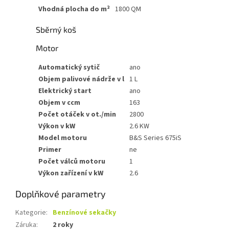
Vhodná plocha do m²
1800 QM
Sběrný koš
Motor
Automatický sytič
ano
Objem palivové nádrže v l
1 L
Elektrický start
ano
Objem v ccm
163
Počet otáček v ot./min
2800
Výkon v kW
2.6 KW
Model motoru
B&S Series 675iS
Primer
ne
Počet válců motoru
1
Výkon zařízení v kW
2.6
Doplňkové parametry
Kategorie
:
Benzínové sekačky
Záruka
:
2 roky