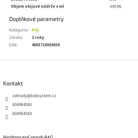
Objem olejové nádrže v ml
300 ML
Doplňkové parametry
Kategorie
:
Pily
Záruka
:
2 roky
EAN
:
4003718059830
Z
á
p
a
Kontakt
t
zahrady
@
balisystem.cz
í
604984580
604984580
Hodnocení produktů