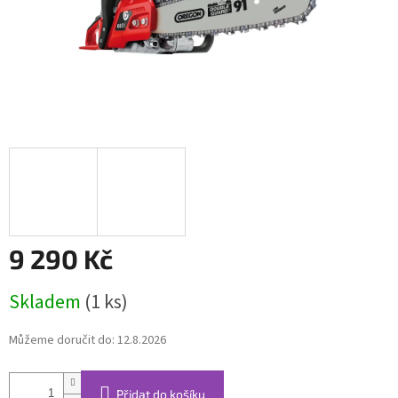
9 290 Kč
Měrná
Skladem
(1 ks)
cena:
Můžeme doručit do:
12.8.2026
Přidat do košíku