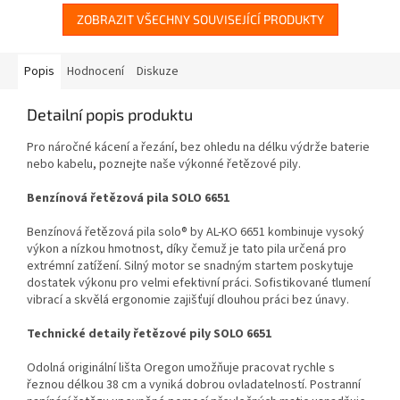
ZOBRAZIT VŠECHNY SOUVISEJÍCÍ PRODUKTY
Popis
Hodnocení
Diskuze
Detailní popis produktu
Pro náročné kácení a řezání, bez ohledu na délku výdrže baterie
nebo kabelu, poznejte naše výkonné řetězové pily.
Benzínová řetězová pila SOLO 6651
Benzínová řetězová pila solo® by AL-KO 6651 kombinuje vysoký
výkon a nízkou hmotnost, díky čemuž je tato pila určená pro
extrémní zatížení. Silný motor se snadným startem poskytuje
dostatek výkonu pro velmi efektivní práci. Sofistikované tlumení
vibrací a skvělá ergonomie zajišťují dlouhou práci bez únavy.
Technické detaily řetězové pily SOLO 6651
Odolná originální lišta Oregon umožňuje pracovat rychle s
řeznou délkou 38 cm a vyniká dobrou ovladatelností. Postranní