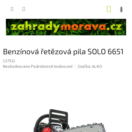
Přejít
NÁKUP
na
obsah
KOŠÍK
Benzínová řetězová pila SOLO 6651
127521
Průměrné
Neohodnoceno
Podrobnosti hodnocení
Značka:
AL-KO
hodnocení
produktu
je
0,0
z
5
hvězdiček.