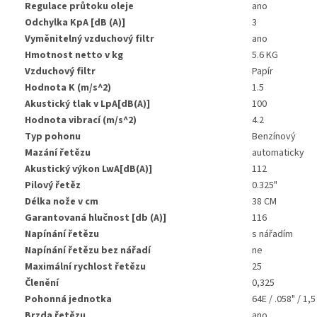
Regulace průtoku oleje
ano
Odchylka KpA [dB (A)]
3
Vyměnitelný vzduchový filtr
ano
Hmotnost netto v kg
5.6 KG
Vzduchový filtr
Papír
Hodnota K (m/s^2)
1.5
Akustický tlak v LpA[dB(A)]
100
Hodnota vibrací (m/s^2)
4.2
Typ pohonu
Benzínový
Mazání řetězu
automaticky
Akustický výkon LwA[dB(A)]
112
Pilový řetěz
0.325"
Délka nože v cm
38 CM
Garantovaná hlučnost [db (A)]
116
Napínání řetězu
s nářadím
Napínání řetězu bez nářadí
ne
Maximální rychlost řetězu
25
Členění
0,325
Pohonná jednotka
64E / .058" / 1,
Brzda řetězu
ano