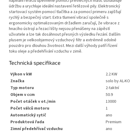
napínání řetězu upevněné pomocí převlečných matic usnadňuje
údržbu a urychluje ideální nastavení řetězové pily. Elektronický
startovací systém pomocí tlačítka a za pomocí primeru zajišťují
rychlý a bezpečný start. Extra tlumení vibrací společně s
ergonomicky optimalizovaným držadlem zaručují, že vibrace z
hnacího ústrojí a řezací lišty nejsou přenášeny na zápěstí
uživatele a lze tak dosáhnout přesných výsledku řezání. Dalším
plusem je velkoobjemový vzduchový filtr a extrémně odolné
pouzdro pro dlouhou životnost. Mezi další výhody patří řízení
toku oleje a předehřívání vzduchu v zimě.
Technická specifikace
Výkon v kW
2.2 KW
Značka
solo by AL-KO
Typ motoru
2-taktní
Objem v ccm
50.9
Počet otáček v ot./min
13000
Počet válců motoru
1
Automatický sytič
ano
Produktová řada
Premium
Zimní předehřívač vzduchu
ano