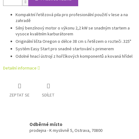
Kompaktní řetězová pila pro profesionální použití v lese a na
zahradě
Silný benzínový motor o výkonu 2,2 kW se snadným startem a
vysoce kvalitním karburátorem
Originální lišta Oregon o délce 38 cm s řetězem o rozteči .325"
Systém Easy Start pro snadné startování s primerem
Odolné hnací ústrojí z hořčíkových komponentů a kovaná hřídel
Detailní informace
ZEPTAT SE
SDÍLET
Odběrné místo
prodejna - K myslivně 5, Ostrava, 70800