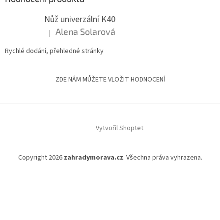
Nůž univerzální K40
Alena Solarová
|
Hodnocení produktu je 5 z 5 hvězdiček.
Rychlé dodání, přehledné stránky
ZDE NÁM MŮŽETE VLOŽIT HODNOCENÍ
Vytvořil Shoptet
Copyright 2026
zahradymorava.cz
. Všechna práva vyhrazena.