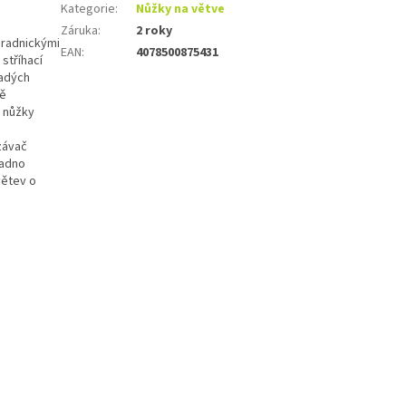
Kategorie
:
Nůžky na větve
Záruka
:
2 roky
hradnickými
EAN
:
4078500875431
stříhací
ladých
ně
 nůžky
závač
nadno
větev o