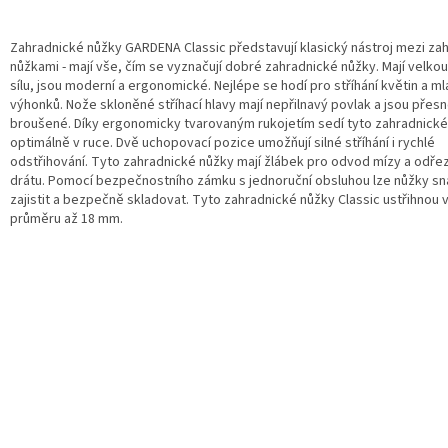
Zahradnické nůžky GARDENA Classic představují klasický nástroj mezi za
nůžkami - mají vše, čím se vyznačují dobré zahradnické nůžky. Mají velkou 
sílu, jsou moderní a ergonomické. Nejlépe se hodí pro stříhání květin a m
výhonků. Nože skloněné stříhací hlavy mají nepřilnavý povlak a jsou přes
broušené. Díky ergonomicky tvarovaným rukojetím sedí tyto zahradnické
optimálně v ruce. Dvě uchopovací pozice umožňují silné stříhání i rychlé
odstřihování. Tyto zahradnické nůžky mají žlábek pro odvod mízy a odře
drátu. Pomocí bezpečnostního zámku s jednoruční obsluhou lze nůžky s
zajistit a bezpečně skladovat. Tyto zahradnické nůžky Classic ustřihnou 
průměru až 18 mm.