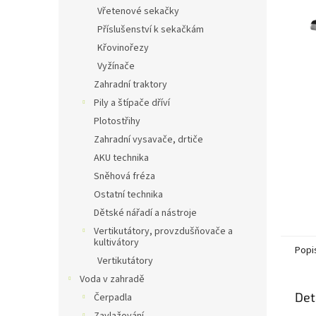
n
Vřetenové sekačky
e
Příslušenství k sekačkám
l
Křovinořezy
Vyžínače
Zahradní traktory
Pily a štípače dříví
Plotostřihy
Zahradní vysavače, drtiče
AKU technika
Sněhová fréza
Ostatní technika
Dětské nářadí a nástroje
Vertikutátory, provzdušňovače a
kultivátory
Popi
Vertikutátory
Voda v zahradě
Det
Čerpadla