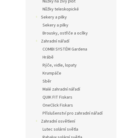
Nůžky na živý plot
Nůžky teleskopické
Sekery a pilky
Sekery a pilky
Brousky, ostřiče a ocílky
Zahradní nářadí
COMBI SYSTÉM Gardena
Hrábě
Rýče, vidle, lopaty
Krumpáče
Sběr
Malé zahradní nářadí
QUIK FIT Fiskars
OneClick Fiskars
Příslušenství pro zahradní nářadí
Zahradní osvětlení
Lutec solární světla
Rabalux solární světla