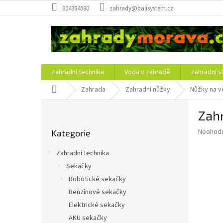
Přejít
604984580
zahrady@balisystem.cz
na
obsah
Zahradní technika
Voda v zahradě
Zahradní s
Domů
Zahrada
Zahradní nůžky
Nůžky na v
P
Zahr
o
Přeskočit
s
Průměr
Neohod
Kategorie
kategorie
t
hodnoce
r
produkt
Zahradní technika
a
je
Sekačky
0,0
n
z
Robotické sekačky
n
5
í
Benzínové sekačky
hvězdič
p
Elektrické sekačky
a
AKU sekačky