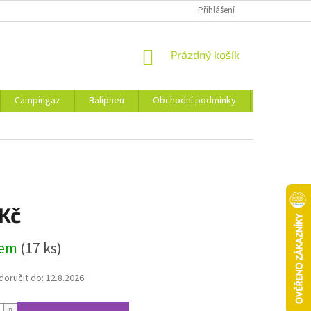
Přihlášení
NÁKUPNÍ
Prázdný košík
KOŠÍK
Campingaz
Balipneu
Obchodní podmínky
Kontakty
 Kč
dem
(17 ks)
oručit do:
12.8.2026