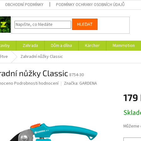
OBCHODNÍ PODMÍNKY
PODMÍNKY OCHRANY OSOBNÍCH ÚDAJŮ
HLEDAT
tavby
Zahrada
Dům a dílna
Kärcher
Mammotion
ětve
Zahradní nůžky Classic
adní nůžky Classic
8754-30
né
noceno
Podrobnosti hodnocení
Značka:
GARDENA
ní
179
u
Měrná
Skla
cena:
ek.
Můžeme d