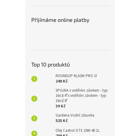
Přijímáme online platby
Top 10 produktů
ROUNDUP KLASIK PRO 1l
249 Kč
SPOJKA s vnitřním závitem - typ:
16x3/4"s vnitřním závitem - typ:
16x3/4"
39 Kč
Gardena Vodní zásuvka
525 Kč
Olej Castrol GTX 10W-40 1L