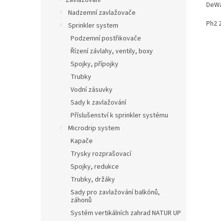
Zavlažování
DeWa
Nadzemní zavlažovače
Ph2 
Sprinkler system
Podzemní postřikovače
Řízení závlahy, ventily, boxy
Spojky, přípojky
Trubky
Vodní zásuvky
Sady k zavlažování
Příslušenství k sprinkler systému
Microdrip system
Kapače
Trysky rozprašovací
Spojky, redukce
Trubky, držáky
Sady pro zavlažování balkónů,
záhonů
Systém vertikálních zahrad NATUR UP