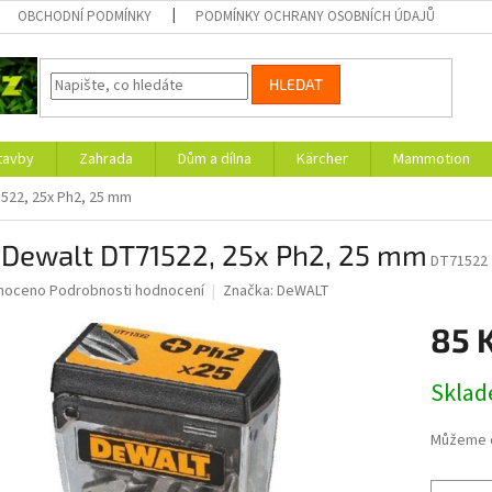
OBCHODNÍ PODMÍNKY
PODMÍNKY OCHRANY OSOBNÍCH ÚDAJŮ
HLEDAT
tavby
Zahrada
Dům a dílna
Kärcher
Mammotion
1522, 25x Ph2, 25 mm
y Dewalt DT71522, 25x Ph2, 25 mm
DT71522
né
noceno
Podrobnosti hodnocení
Značka:
DeWALT
ní
85 
u
Měrná
Skla
cena:
ek.
Můžeme d