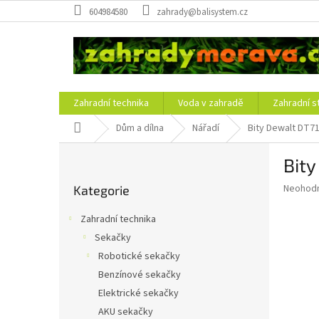
Přejít
604984580
zahrady@balisystem.cz
na
obsah
Zahradní technika
Voda v zahradě
Zahradní s
Domů
Dům a dílna
Nářadí
Bity Dewalt DT7
P
Bit
o
Přeskočit
s
Průměr
Neohod
Kategorie
kategorie
t
hodnoce
r
produkt
Zahradní technika
a
je
Sekačky
0,0
n
z
Robotické sekačky
n
5
í
Benzínové sekačky
hvězdič
p
Elektrické sekačky
a
AKU sekačky