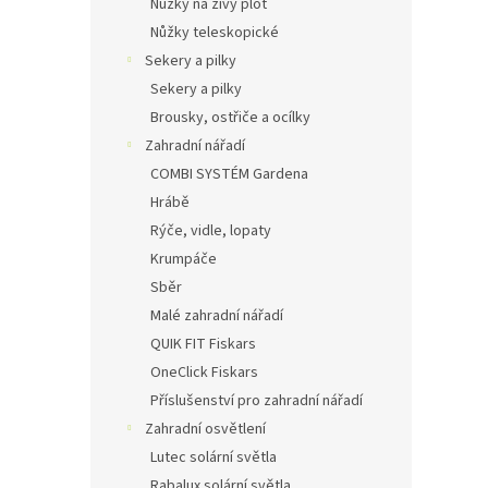
Nůžky na živý plot
Nůžky teleskopické
Sekery a pilky
Sekery a pilky
Brousky, ostřiče a ocílky
Zahradní nářadí
COMBI SYSTÉM Gardena
Hrábě
Rýče, vidle, lopaty
Krumpáče
Sběr
Malé zahradní nářadí
QUIK FIT Fiskars
OneClick Fiskars
Příslušenství pro zahradní nářadí
Zahradní osvětlení
Lutec solární světla
Rabalux solární světla