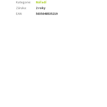
Kategorie
:
Nářadí
Záruka
:
2 roky
EAN
:
5035048535219