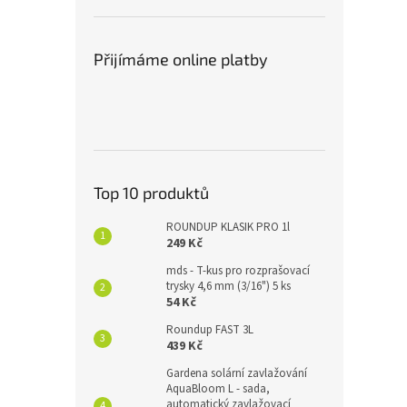
Přijímáme online platby
Top 10 produktů
ROUNDUP KLASIK PRO 1l
249 Kč
mds - T-kus pro rozprašovací
trysky 4,6 mm (3/16") 5 ks
54 Kč
Roundup FAST 3L
439 Kč
Gardena solární zavlažování
AquaBloom L - sada,
automatický zavlažovací