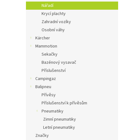
Nářadí
Krycí plachty
Zahradní vozíky
Osobní váhy
Kärcher
Mammotion
Sekačky
Bazénový vysavač
Příslušenství
Campingaz
Balipneu
Přívěsy
Příslušenství k přívěsům
Pneumatiky
Zimní pneumatiky
Letní pneumatiky
Značky