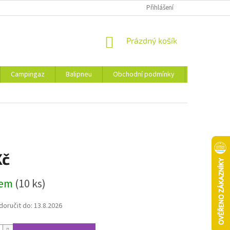
Přihlášení
NÁKUPNÍ
Prázdný košík
KOŠÍK
Campingaz
Balipneu
Obchodní podmínky
Kontakty
Kč
dem
(10 ks)
oručit do:
13.8.2026