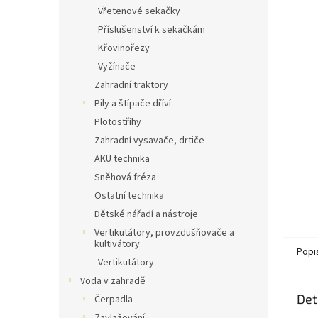
n
Vřetenové sekačky
e
Příslušenství k sekačkám
l
Křovinořezy
Vyžínače
Zahradní traktory
Pily a štípače dříví
Plotostřihy
Zahradní vysavače, drtiče
AKU technika
Sněhová fréza
Ostatní technika
Dětské nářadí a nástroje
Vertikutátory, provzdušňovače a
kultivátory
Popi
Vertikutátory
Voda v zahradě
Det
Čerpadla