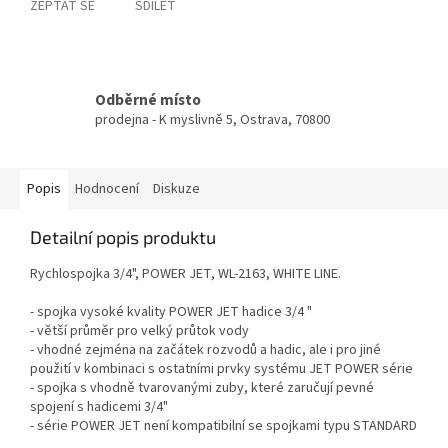
ZEPTAT SE
SDÍLET
Odběrné místo
prodejna - K myslivně 5, Ostrava, 70800
Popis
Hodnocení
Diskuze
Detailní popis produktu
Rychlospojka 3/4", POWER JET, WL-2163, WHITE LINE.
- spojka vysoké kvality POWER JET hadice 3/4 "
- větší průměr pro velký průtok vody
- vhodné zejména na začátek rozvodů a hadic, ale i pro jiné
použití v kombinaci s ostatními prvky systému JET POWER série
- spojka s vhodně tvarovanými zuby, které zaručují pevné
spojení s hadicemi 3/4"
- série POWER JET není kompatibilní se spojkami typu STANDARD