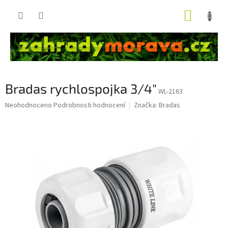
Přejít
NÁKUP
na
obsah
KOŠÍK
Bradas rychlospojka 3/4"
WL-2163
Průměrné
Neohodnoceno
Podrobnosti hodnocení
Značka:
Bradas
hodnocení
produktu
je
0,0
z
5
hvězdiček.