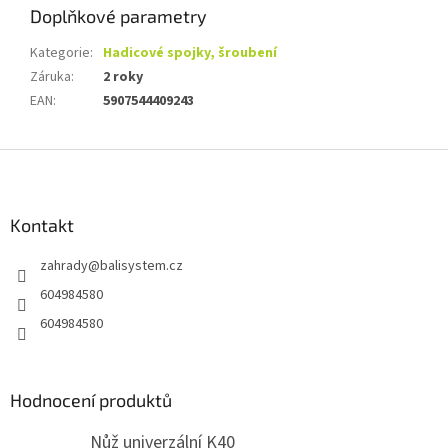
Doplňkové parametry
Kategorie
:
Hadicové spojky, šroubení
Záruka
:
2 roky
EAN
:
5907544409243
Z
á
p
a
Kontakt
t
zahrady
@
balisystem.cz
í
604984580
604984580
Hodnocení produktů
Nůž univerzální K40