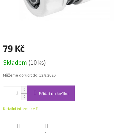
79 Kč
Měrná
Skladem
(10 ks)
cena:
Můžeme doručit do:
12.8.2026
Přidat do košíku
Detailní informace