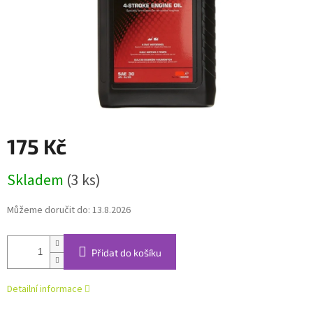
175 Kč
Měrná
Skladem
(3 ks)
cena:
Můžeme doručit do:
13.8.2026
Přidat do košíku
Detailní informace