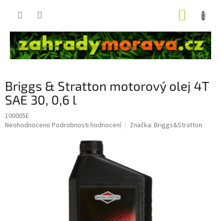
Přejít
NÁKUP
na
obsah
KOŠÍK
Briggs & Stratton motorový olej 4T
SAE 30, 0,6 l
100005E
Průměrné
Neohodnoceno
Podrobnosti hodnocení
Značka:
Briggs&Stratton
hodnocení
produktu
je
0,0
z
5
hvězdiček.