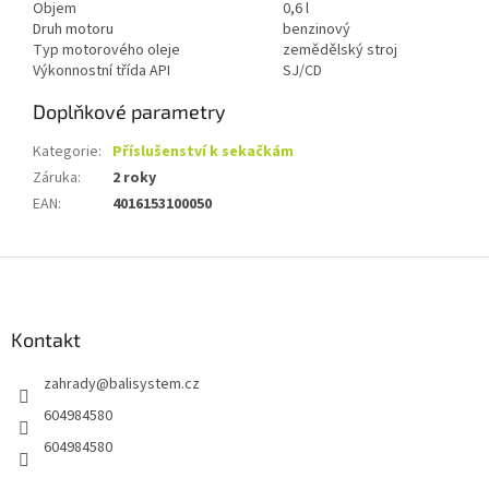
Objem
0,6 l
Druh motoru
benzinový
Typ motorového oleje
zemědělský stroj
Výkonnostní třída API
SJ/CD
Doplňkové parametry
Kategorie
:
Příslušenství k sekačkám
Záruka
:
2 roky
EAN
:
4016153100050
Z
á
p
a
Kontakt
t
zahrady
@
balisystem.cz
í
604984580
604984580