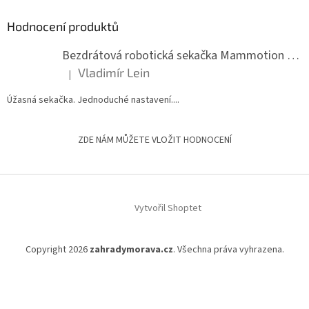
Hodnocení produktů
Bezdrátová robotická sekačka Mammotion LUBA mini 2 1500
Vladimír Lein
|
Hodnocení produktu je 5 z 5 hvězdiček.
Úžasná sekačka. Jednoduché nastavení....
ZDE NÁM MŮŽETE VLOŽIT HODNOCENÍ
Vytvořil Shoptet
Copyright 2026
zahradymorava.cz
. Všechna práva vyhrazena.