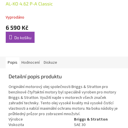
AL-KO 4.62 P-A Classic
Vyprodáno
6 590 Kč
Do košíku
Popis
Hodnocení
Diskuze
Detailní popis produktu
Originální motorový olej společnosti Briggs & Stratton pro
benzínové čtyřtaktní motory byl speciálně vyroben pro motory
Briggs & Stratton. Využití najde v motorech všech značek
zahradní techniky. Tento olej vysoké kvality má vysoké čistící
vlastnosti a nabízí maximální ochranu motoru. Na boku nádoby je
průhledný průzor pro zobrazení množství.
Výrobce
Briggs & Stratton
Viskozita
SAE 30