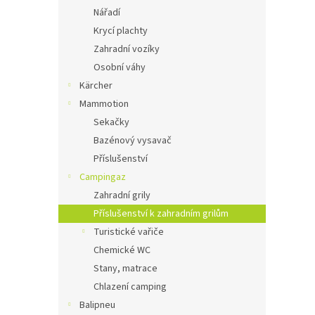
Nářadí
Krycí plachty
Zahradní vozíky
Osobní váhy
Kärcher
Mammotion
Sekačky
Bazénový vysavač
Příslušenství
Campingaz
Zahradní grily
Příslušenství k zahradním grilům
Turistické vařiče
Chemické WC
Stany, matrace
Chlazení camping
Balipneu