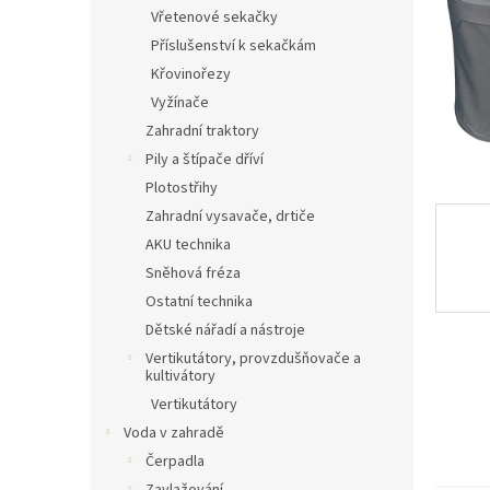
n
Vřetenové sekačky
e
Příslušenství k sekačkám
l
Křovinořezy
Vyžínače
Zahradní traktory
Pily a štípače dříví
Plotostřihy
Zahradní vysavače, drtiče
AKU technika
Sněhová fréza
Ostatní technika
Dětské nářadí a nástroje
Vertikutátory, provzdušňovače a
kultivátory
Vertikutátory
Voda v zahradě
Čerpadla