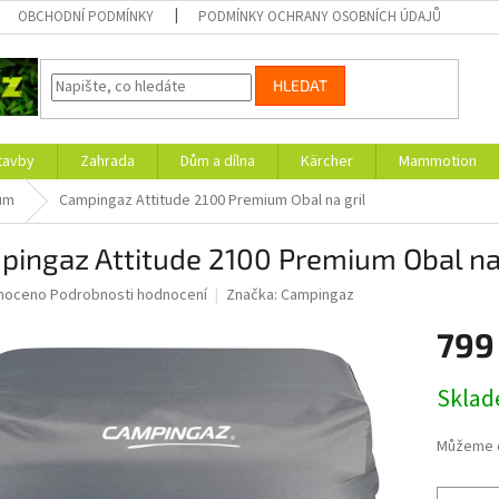
OBCHODNÍ PODMÍNKY
PODMÍNKY OCHRANY OSOBNÍCH ÚDAJŮ
HLEDAT
tavby
Zahrada
Dům a dílna
Kärcher
Mammotion
lům
Campingaz Attitude 2100 Premium Obal na gril
ingaz Attitude 2100 Premium Obal na 
né
noceno
Podrobnosti hodnocení
Značka:
Campingaz
ní
799
u
Měrná
Skla
cena:
ek.
Můžeme d