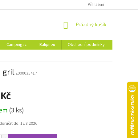
Přihlášení
NÁKUPNÍ
Prázdný košík
KOŠÍK
Campingaz
Balipneu
Obchodní podmínky
Kontakty
gril
2000035417
 Kč
dem
(3 ks)
oručit do:
12.8.2026