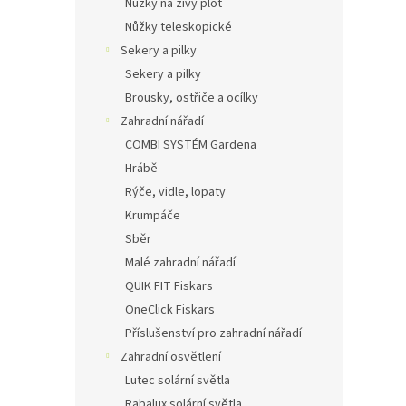
Nůžky na živý plot
Nůžky teleskopické
Sekery a pilky
Sekery a pilky
Brousky, ostřiče a ocílky
Zahradní nářadí
COMBI SYSTÉM Gardena
Hrábě
Rýče, vidle, lopaty
Krumpáče
Sběr
Malé zahradní nářadí
QUIK FIT Fiskars
OneClick Fiskars
Příslušenství pro zahradní nářadí
Zahradní osvětlení
Lutec solární světla
Rabalux solární světla