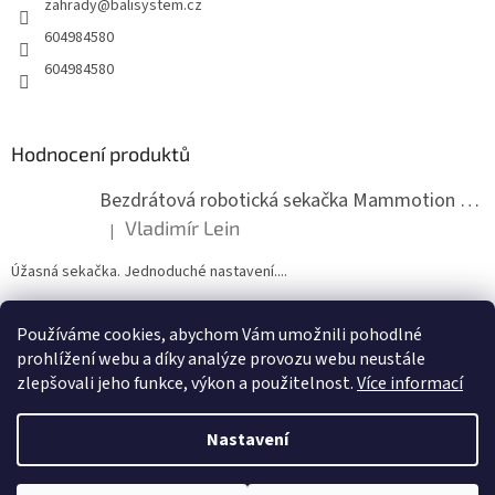
zahrady
@
balisystem.cz
í
604984580
604984580
Hodnocení produktů
Bezdrátová robotická sekačka Mammotion LUBA mini 2 1500
Vladimír Lein
|
Hodnocení produktu je 5 z 5 hvězdiček.
Úžasná sekačka. Jednoduché nastavení....
Používáme cookies, abychom Vám umožnili pohodlné
ZDE NÁM MŮŽETE VLOŽIT HODNOCENÍ
prohlížení webu a díky analýze provozu webu neustále
zlepšovali jeho funkce, výkon a použitelnost.
Více informací
Nastavení
Vytvořil Shoptet