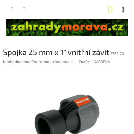
Přejít
NÁKUP
na
obsah
KOŠÍK
Spojka 25 mm x 1" vnitřní závit
2762-20
Průměrné
Neohodnoceno
Podrobnosti hodnocení
Značka:
GARDENA
hodnocení
produktu
je
0,0
z
5
hvězdiček.