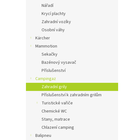
Nářadí
Krycí plachty
Zahradní vozíky
Osobní váhy
Kärcher
Mammotion
Sekačky
Bazénový vysavač
Příslušenství
Campingaz
Zahradní grily
Příslušenství k zahradním grilům
Turistické vařiče
Chemické WC
Stany, matrace
Chlazení camping
Balipneu