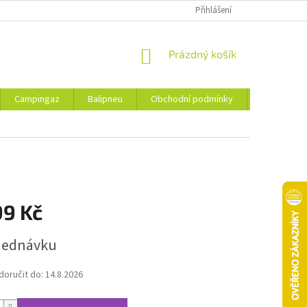
Přihlášení
NÁKUPNÍ
Prázdný košík
KOŠÍK
Campingaz
Balipneu
Obchodní podmínky
Kontakty
99 Kč
jednávku
oručit do:
14.8.2026