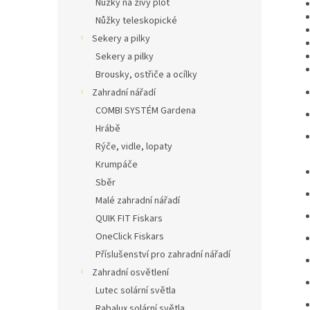
Nůžky na živý plot
Nůžky teleskopické
Sekery a pilky
Sekery a pilky
Brousky, ostřiče a ocílky
Zahradní nářadí
COMBI SYSTÉM Gardena
Hrábě
Rýče, vidle, lopaty
Krumpáče
Sběr
Malé zahradní nářadí
QUIK FIT Fiskars
OneClick Fiskars
Příslušenství pro zahradní nářadí
Zahradní osvětlení
Lutec solární světla
Rabalux solární světla