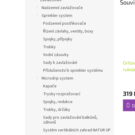
Zavlažování
Souvi
Nadzemní zavlažovače
Sprinkler system
Podzemní postřikovače
Řízení závlahy, ventily, boxy
Spojky, přípojky
Trubky
Vodní zásuvky
Grilo
Sady k zavlažování
rukoj
Příslušenství k sprinkler systému
Microdrip system
Kapače
319 
Trysky rozprašovací
Spojky, redukce
D
Trubky, držáky
Sady pro zavlažování balkónů,
záhonů
Systém vertikálních zahrad NATUR UP