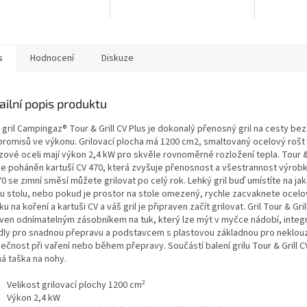
s
Hodnocení
Diskuze
ailní popis produktu
gril Campingaz® Tour & Grill CV Plus je dokonalý přenosný gril na cesty bez
romisů ve výkonu. Grilovací plocha má 1200 cm2, smaltovaný ocelový rošt 
zové oceli mají výkon 2,4 kW pro skvěle rovnoměrné rozložení tepla. Tour & 
 je poháněn kartuší CV 470, která zvyšuje přenosnost a všestrannost výrobk
0 se zimní směsí můžete grilovat po celý rok. Lehký gril buď umístíte na jak
u stolu, nebo pokud je prostor na stole omezený, rychle zacvaknete ocelo
ku na koření a kartuši CV a váš gril je připraven začít grilovat. Gril Tour & Gril
ven odnímatelným zásobníkem na tuk, který lze mýt v myčce nádobí, inte
dly pro snadnou přepravu a podstavcem s plastovou základnou pro neklou
čnost při vaření nebo během přepravy. Součástí balení grilu Tour & Grill CV
ná taška na nohy.
Velikost grilovací plochy 1200 cm²
Výkon 2,4 kW