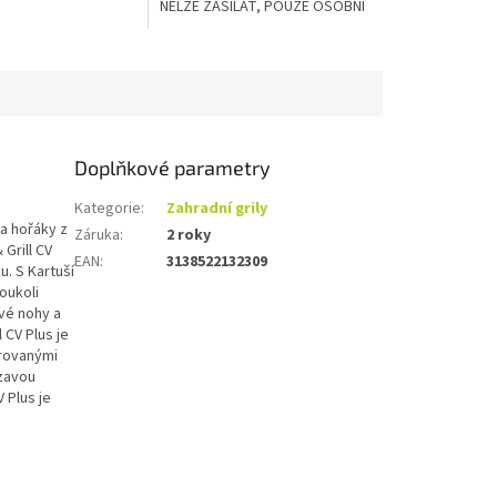
NELZE ZASÍLAT, POUZE OSOBNÍ
ODBĚR
Doplňkové parametry
Kategorie
:
Zahradní grily
a hořáky z
Záruka
:
2 roky
Grill CV
EAN
:
3138522132309
u. S Kartuší
oukoli
vé nohy a
l CV Plus je
grovanými
zavou
 Plus je