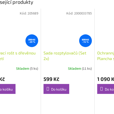
sející produkty
Kód:
205689
Kód:
2000033785
399 Kč
699 Kč
–20 %
–14 %
vací rošt s dřevěnou
Sada rozptylovačů (Set
Ochranný 
etí
2x)
Plancha 
Skladem
(5 ks)
Skladem
(11 ks)
Průměrné
hodnocení
Kč
599 Kč
1 090 
produktu
je
5,0
o košíku
Do košíku
Do ko
z
5
hvězdiček.