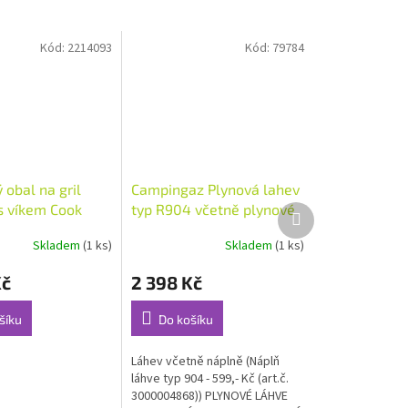
Kód:
2214093
Kód:
79784
obal na gril
Campingaz Plynová lahev
s víkem Cook
typ R904 včetně plynové
Další
produkt
náplně
Skladem
(1 ks)
Skladem
(1 ks)
Kč
2 398 Kč
šíku
Do košíku
Láhev včetně náplně (Náplň
láhve typ 904 - 599,- Kč (art.č.
3000004868)) PLYNOVÉ LÁHVE