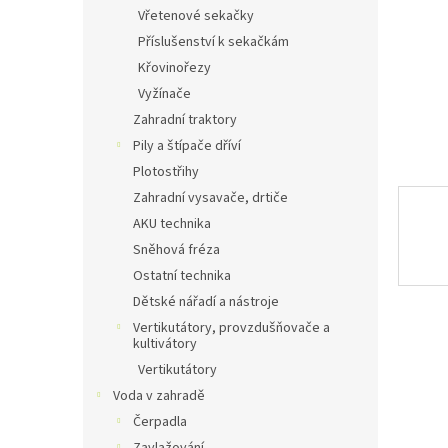
n
Vřetenové sekačky
e
Příslušenství k sekačkám
l
Křovinořezy
Vyžínače
Zahradní traktory
Pily a štípače dříví
Plotostřihy
Zahradní vysavače, drtiče
AKU technika
Sněhová fréza
Ostatní technika
Dětské nářadí a nástroje
Vertikutátory, provzdušňovače a
kultivátory
Vertikutátory
Voda v zahradě
Čerpadla