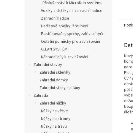
Příslušenství k MicroDrip systému
Vozíky a držáky na zahradní hadice
Zahradní hadice
Popi
Hadicové spojky, šroubení
Postřikovače, sprchy, zalévací tyče
Ostatní pomůcky pro zavlažování
Det
CLEAN SYSTÉM
Nový 
Náhradní díly k zavlažování
komp
Zahradní stavby
nere
Zahradní skleníky
Plus
CV 47
Zahradní domky
desk
Zahradní stany a altány
polič
vyba
Zahrada
drža
Zahradní nůžky
bezpe
Nůžky na větve
úlož
Nůžky na stromy
Nůžky na trávu