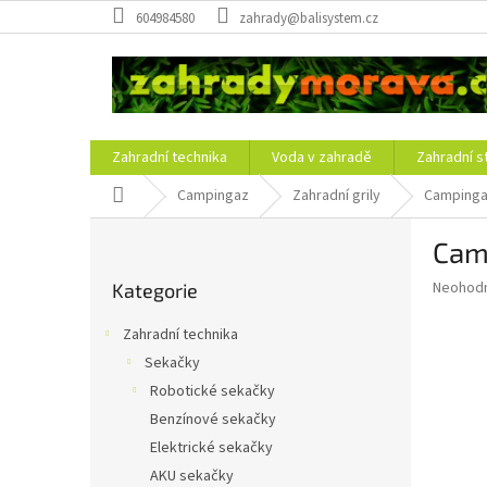
Přejít
604984580
zahrady@balisystem.cz
na
obsah
Zahradní technika
Voda v zahradě
Zahradní s
Domů
Campingaz
Zahradní grily
Campingaz
P
Camp
o
Přeskočit
s
Průměr
Neohod
Kategorie
kategorie
t
hodnoce
r
produkt
Zahradní technika
a
je
Sekačky
0,0
n
z
Robotické sekačky
n
5
í
Benzínové sekačky
hvězdič
p
Elektrické sekačky
a
AKU sekačky