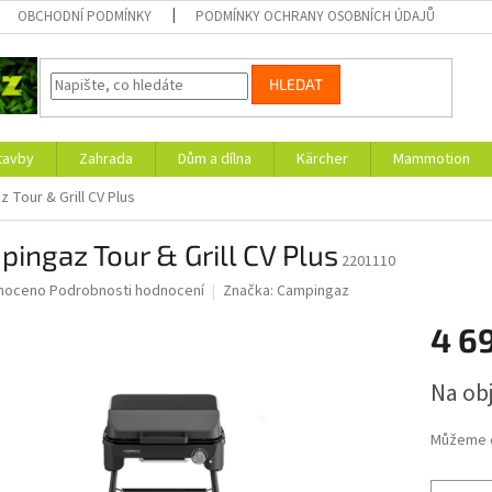
OBCHODNÍ PODMÍNKY
PODMÍNKY OCHRANY OSOBNÍCH ÚDAJŮ
HLEDAT
tavby
Zahrada
Dům a dílna
Kärcher
Mammotion
 Tour & Grill CV Plus
ingaz Tour & Grill CV Plus
2201110
né
noceno
Podrobnosti hodnocení
Značka:
Campingaz
ní
4 6
u
Měrná
Na ob
cena:
ek.
Můžeme d