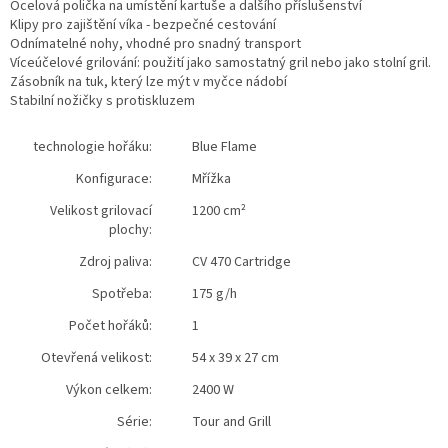
Ocelová polička na umístění kartuše a dalšího příslušenství
Klipy pro zajištění víka - bezpečné cestování
Odnímatelné nohy, vhodné pro snadný transport
Víceúčelové grilování: použití jako samostatný gril nebo jako stolní gril.
Zásobník na tuk, který lze mýt v myčce nádobí
Stabilní nožičky s protiskluzem
technologie hořáku:
Blue Flame
Konfigurace:
Mřížka
Velikost grilovací
1200 cm²
plochy:
Zdroj paliva:
CV 470 Cartridge
Spotřeba:
175 g/h
Počet hořáků:
1
Otevřená velikost:
54 x 39 x 27 cm
Výkon celkem:
2400 W
Série:
Tour and Grill