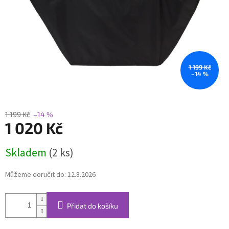
1 199 Kč
–14 %
1 199 Kč
–14 %
1 020 Kč
Měrná
Skladem
(2 ks)
cena:
Můžeme doručit do:
12.8.2026
Přidat do košíku