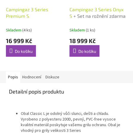
Campingaz 3 Series
Campingaz 3 Series Onyx
Premium S
S
+ Set na rožnění zdarma
Skladem
(4 ks)
Skladem
(1 ks)
16 999 Kč
18 999 Kč
Do košíku
Do košíku
Popis
Hodnocení
Diskuze
Detailní popis produktu
Obal Classic L je odolný vůči slunci, dešti a chladu.
Vyrobeno z polyesteru 200D, pevný, PVC-free vysoce
kvalitní materiál poskytuje vašemu grilu ochranu. Obal je
vhodný pro grily velikosti 3 Series