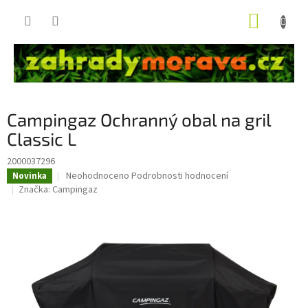
Přejít
NÁKUP
na
obsah
KOŠÍK
Campingaz Ochranný obal na gril
Classic L
2000037296
Průměrné
Neohodnoceno
Podrobnosti hodnocení
Novinka
hodnocení
Značka:
Campingaz
produktu
je
0,0
z
5
hvězdiček.