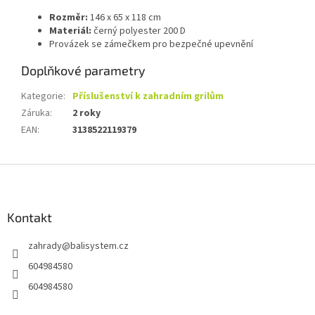
Rozměr:
146 x 65 x 118 cm
Materiál:
černý polyester 200 D
Provázek se zámečkem pro bezpečné upevnění
Doplňkové parametry
Kategorie
:
Příslušenství k zahradním grilům
Záruka
:
2 roky
EAN
:
3138522119379
Z
á
p
a
Kontakt
t
zahrady
@
balisystem.cz
í
604984580
604984580