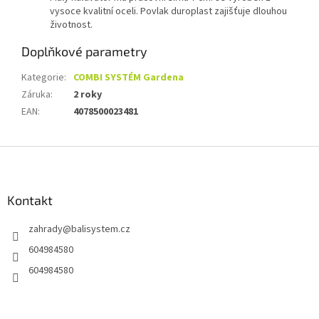
vysoce kvalitní oceli. Povlak duroplast zajišťuje dlouhou
životnost.
Doplňkové parametry
Kategorie
:
COMBI SYSTÉM Gardena
Záruka
:
2 roky
EAN
:
4078500023481
Z
á
p
a
Kontakt
t
zahrady
@
balisystem.cz
í
604984580
604984580