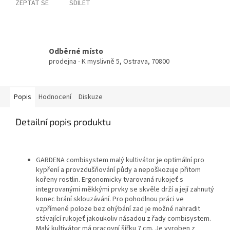
ZEPTAT SE
SDÍLET
Odběrné místo
prodejna - K myslivně 5, Ostrava, 70800
Popis
Hodnocení
Diskuze
Detailní popis produktu
GARDENA combisystem malý kultivátor je optimální pro
kypření a provzdušňování půdy a nepoškozuje přitom
kořeny rostlin. Ergonomicky tvarovaná rukojeť s
integrovanými měkkými prvky se skvěle drží a její zahnutý
konec brání sklouzávání. Pro pohodlnou práci ve
vzpřímené poloze bez ohýbání zad je možné nahradit
stávající rukojeť jakoukoliv násadou z řady combisystem.
Malý kultivátor má pracovní šířku 7 cm. Je vyroben z