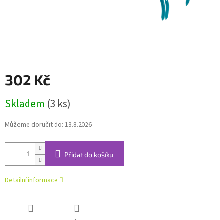
302 Kč
Měrná
Skladem
(3 ks)
cena:
Můžeme doručit do:
13.8.2026
Přidat do košíku
Detailní informace