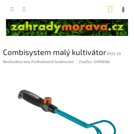
Přejít
NÁKUP
na
obsah
KOŠÍK
Combisystem malý kultivátor
8921-20
Průměrné
Neohodnoceno
Podrobnosti hodnocení
Značka:
GARDENA
hodnocení
produktu
je
0,0
z
5
hvězdiček.