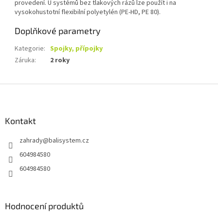
provedení. U systémů bez tlakových rázů lze použít i na
vysokohustotní flexibilní polyetylén (PE-HD, PE 80).
Doplňkové parametry
Kategorie
:
Spojky, přípojky
Záruka
:
2 roky
Z
á
p
a
Kontakt
t
zahrady
@
balisystem.cz
í
604984580
604984580
Hodnocení produktů