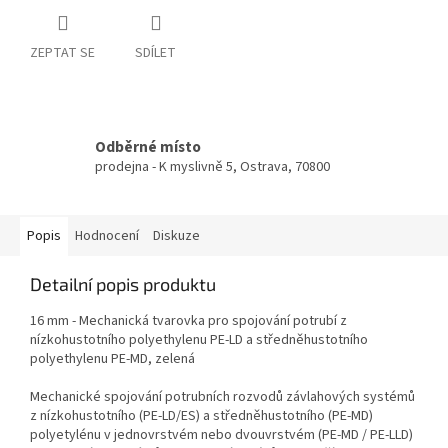
ZEPTAT SE
SDÍLET
Odběrné místo
prodejna - K myslivně 5, Ostrava, 70800
Popis
Hodnocení
Diskuze
Detailní popis produktu
16 mm - Mechanická tvarovka pro spojování potrubí z
nízkohustotního polyethylenu PE-LD a středněhustotního
polyethylenu PE-MD, zelená
Mechanické spojování potrubních rozvodů závlahových systémů
z nízkohustotního (PE-LD/ES) a středněhustotního (PE-MD)
polyetylénu v jednovrstvém nebo dvouvrstvém (PE-MD / PE-LLD)