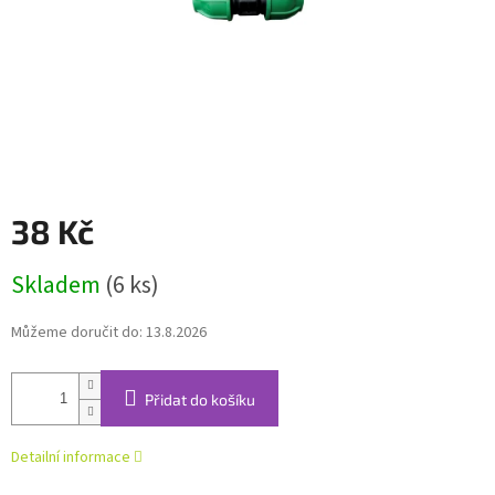
38 Kč
Měrná
Skladem
(6 ks)
cena:
Můžeme doručit do:
13.8.2026
Přidat do košíku
Detailní informace