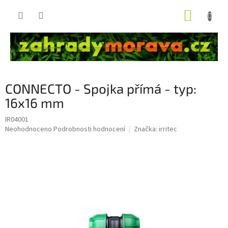
Přejít
NÁKUP
na
obsah
KOŠÍK
CONNECTO - Spojka přímá - typ:
16x16 mm
IR04001
Průměrné
Neohodnoceno
Podrobnosti hodnocení
Značka:
irritec
hodnocení
produktu
je
0,0
z
5
hvězdiček.