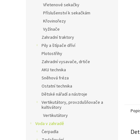
n
Vřetenové sekačky
e
Příslušenství k sekačkám
l
Křovinořezy
Vyžínače
Zahradní traktory
Pily a štípače dříví
Plotostřihy
Zahradní vysavače, drtiče
AKU technika
Sněhová fréza
Ostatní technika
Dětské nářadí a nástroje
Vertikutátory, provzdušňovače a
kultivátory
Popi
Vertikutátory
Voda v zahradě
Det
Čerpadla