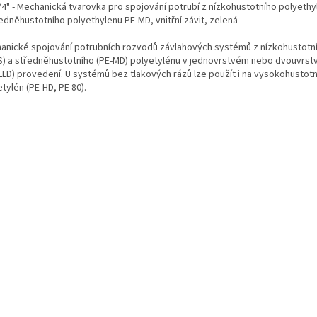
/4" - Mechanická tvarovka pro spojování potrubí z nízkohustotního polyethy
edněhustotního polyethylenu PE-MD, vnitřní závit, zelená
anické spojování potrubních rozvodů závlahových systémů z nízkohustotní
S) a středněhustotního (PE-MD) polyetylénu v jednovrstvém nebo dvouvrs
LLD) provedení. U systémů bez tlakových rázů lze použít i na vysokohustotní 
tylén (PE-HD, PE 80).