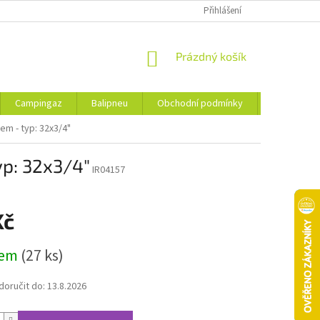
Přihlášení
NÁKUPNÍ
Prázdný košík
KOŠÍK
Campingaz
Balipneu
Obchodní podmínky
Kontakty
em - typ: 32x3/4"
yp: 32x3/4"
IR04157
Kč
dem
(27 ks)
oručit do:
13.8.2026