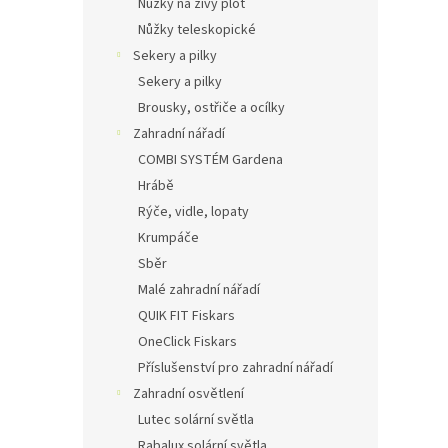
Nůžky na živý plot
Nůžky teleskopické
Sekery a pilky
Sekery a pilky
Brousky, ostřiče a ocílky
Zahradní nářadí
COMBI SYSTÉM Gardena
Hrábě
Rýče, vidle, lopaty
Krumpáče
Sběr
Malé zahradní nářadí
QUIK FIT Fiskars
OneClick Fiskars
Příslušenství pro zahradní nářadí
Zahradní osvětlení
Lutec solární světla
Rabalux solární světla