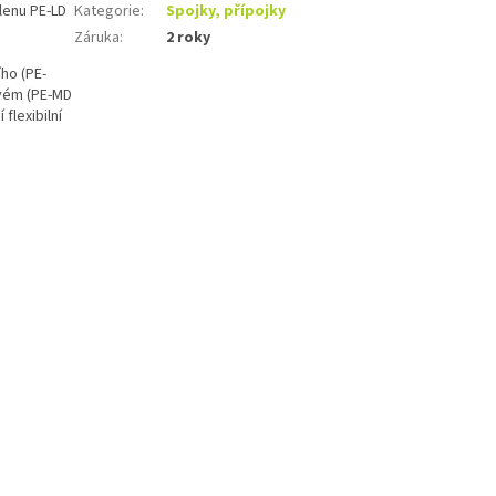
lenu PE-LD
Kategorie
:
Spojky, přípojky
Záruka
:
2 roky
ho (PE-
tvém (PE-MD
flexibilní