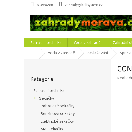
Přejít
604984580
zahrady@balisystem.cz
na
obsah
Zahradní technika
Voda v zahradě
Zahradní s
Domů
Voda v zahradě
Zavlažování
Sprink
P
CONN
o
Přeskočit
s
Průměr
Neohod
Kategorie
kategorie
t
hodnoce
r
produkt
Zahradní technika
a
je
Sekačky
0,0
n
z
Robotické sekačky
n
5
í
Benzínové sekačky
hvězdič
p
Elektrické sekačky
a
AKU sekačky