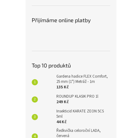
Přijímáme online platby
Top 10 produktů
Gardena hadice FLEX Comfort,
25 mm (1") Metráž - 1m
135 Kč
ROUNDUP KLASIK PRO 1l
249 Kč
Insekticid KARATE ZEON 5CS
5ml
44 Kč
Ředkvička celoroční LADA,
červená