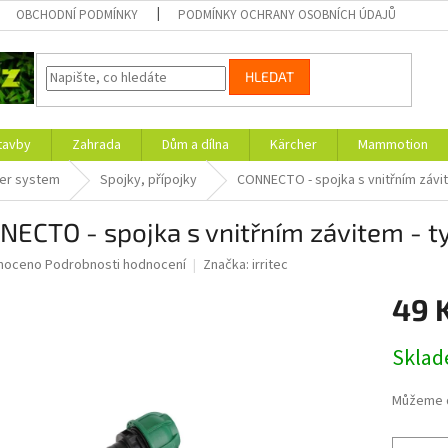
OBCHODNÍ PODMÍNKY
PODMÍNKY OCHRANY OSOBNÍCH ÚDAJŮ
HLEDAT
tavby
Zahrada
Dům a dílna
Kärcher
Mammotion
ler system
Spojky, přípojky
CONNECTO - spojka s vnitřním závit
ECTO - spojka s vnitřním závitem - t
né
noceno
Podrobnosti hodnocení
Značka:
irritec
ní
49 
u
Měrná
Skla
cena:
ek.
Můžeme d