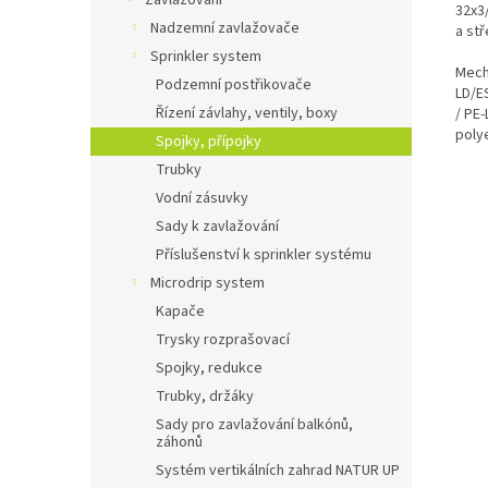
Zavlažování
32x3
Nadzemní zavlažovače
a stř
Sprinkler system
Mech
Podzemní postřikovače
LD/E
Řízení závlahy, ventily, boxy
/ PE-
polye
Spojky, přípojky
Trubky
Vodní zásuvky
Sady k zavlažování
Příslušenství k sprinkler systému
Microdrip system
Kapače
Trysky rozprašovací
Spojky, redukce
Trubky, držáky
Sady pro zavlažování balkónů,
záhonů
Systém vertikálních zahrad NATUR UP