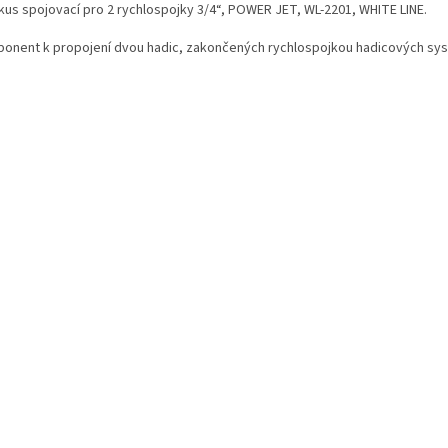
kus spojovací pro 2 rychlospojky 3/4“, POWER JET, WL-2201, WHITE LINE.
onent k propojení dvou hadic, zakončených rychlospojkou hadicových sy