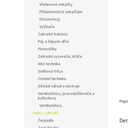
n
Vřetenové sekačky
e
Příslušenství k sekačkám
l
Křovinořezy
Vyžínače
Zahradní traktory
Pily a štípače dříví
Plotostřihy
Zahradní vysavače, drtiče
AKU technika
Sněhová fréza
Ostatní technika
Dětské nářadí a nástroje
Vertikutátory, provzdušňovače a
kultivátory
Popi
Vertikutátory
Voda v zahradě
Det
Čerpadla