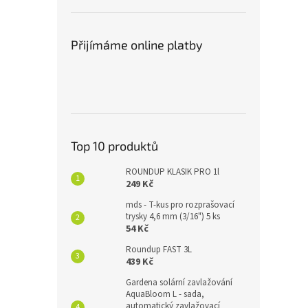
Přijímáme online platby
Top 10 produktů
ROUNDUP KLASIK PRO 1l
249 Kč
mds - T-kus pro rozprašovací
trysky 4,6 mm (3/16") 5 ks
54 Kč
Roundup FAST 3L
439 Kč
Gardena solární zavlažování
AquaBloom L - sada,
automatický zavlažovací