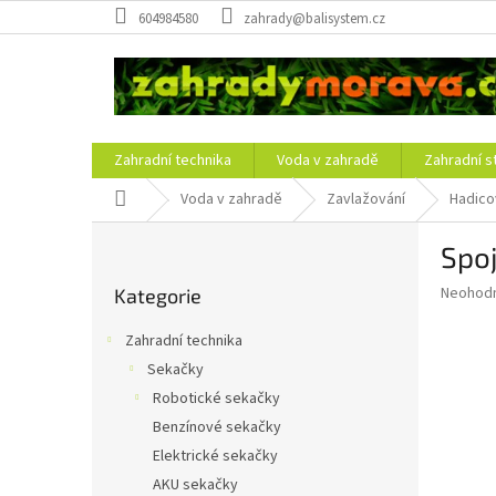
Přejít
604984580
zahrady@balisystem.cz
na
obsah
Zahradní technika
Voda v zahradě
Zahradní s
Domů
Voda v zahradě
Zavlažování
Hadico
P
Spoj
o
Přeskočit
s
Průměr
Neohod
Kategorie
kategorie
t
hodnoce
r
produkt
Zahradní technika
a
je
Sekačky
0,0
n
z
Robotické sekačky
n
5
í
Benzínové sekačky
hvězdič
p
Elektrické sekačky
a
AKU sekačky