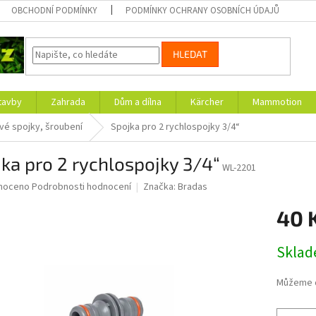
OBCHODNÍ PODMÍNKY
PODMÍNKY OCHRANY OSOBNÍCH ÚDAJŮ
HLEDAT
tavby
Zahrada
Dům a dílna
Kärcher
Mammotion
vé spojky, šroubení
Spojka pro 2 rychlospojky 3/4“
ka pro 2 rychlospojky 3/4“
WL-2201
né
noceno
Podrobnosti hodnocení
Značka:
Bradas
ní
40 
u
Měrná
Skla
cena:
ek.
Můžeme d