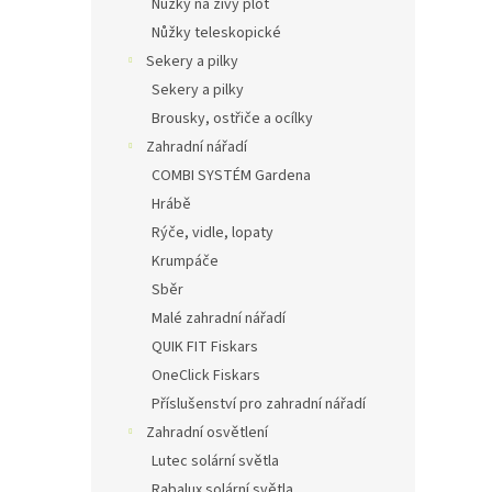
Nůžky na živý plot
Nůžky teleskopické
Sekery a pilky
Sekery a pilky
Brousky, ostřiče a ocílky
Zahradní nářadí
COMBI SYSTÉM Gardena
Hrábě
Rýče, vidle, lopaty
Krumpáče
Sběr
Malé zahradní nářadí
QUIK FIT Fiskars
OneClick Fiskars
Příslušenství pro zahradní nářadí
Zahradní osvětlení
Lutec solární světla
Rabalux solární světla