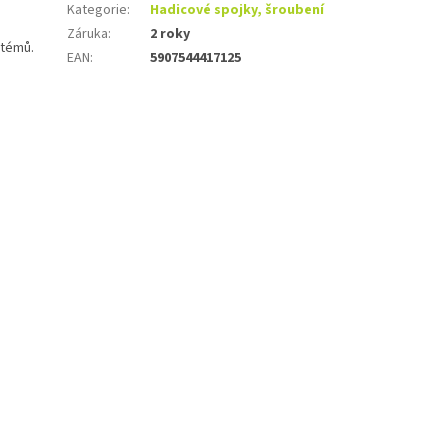
Kategorie
:
Hadicové spojky, šroubení
Záruka
:
2 roky
stémů.
EAN
:
5907544417125