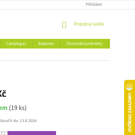
Přihlášení
NÁKUPNÍ
Prázdný košík
KOŠÍK
Campingaz
Balipneu
Obchodní podmínky
Kontakty
Kč
dem
(19 ks)
oručit do:
13.8.2026