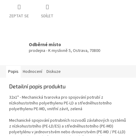
ZEPTAT SE
SDÍLET
Odběrné místo
prodejna - K myslivně 5, Ostrava, 70800
Popis
Hodnocení
Diskuze
Detailní popis produktu
32x1" - Mechanická tvarovka pro spojování potrubí z
nízkohustotního polyethylenu PE-LD a středněhustotního
polyethylenu PE-MD, vnitřní závit, zelená
Mechanické spojování potrubních rozvodů závlahových systémů
z nízkohustotního (PE-LD/ES) a středněhustotního (PE-MD)
polyetylénu v jednovrstvém nebo dvouvrstvém (PE-MD / PE-LLD)