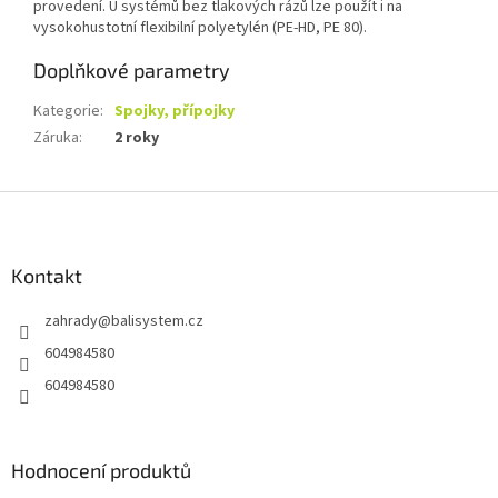
provedení. U systémů bez tlakových rázů lze použít i na
vysokohustotní flexibilní polyetylén (PE-HD, PE 80).
Doplňkové parametry
Kategorie
:
Spojky, přípojky
Záruka
:
2 roky
Z
á
p
a
Kontakt
t
zahrady
@
balisystem.cz
í
604984580
604984580
Hodnocení produktů