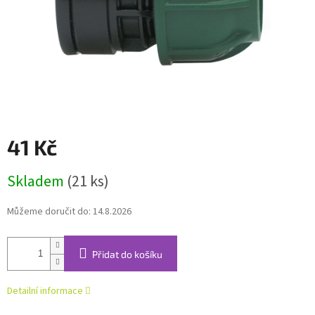
41 Kč
Měrná
Skladem
(21 ks)
cena:
Můžeme doručit do:
14.8.2026
Přidat do košíku
Detailní informace