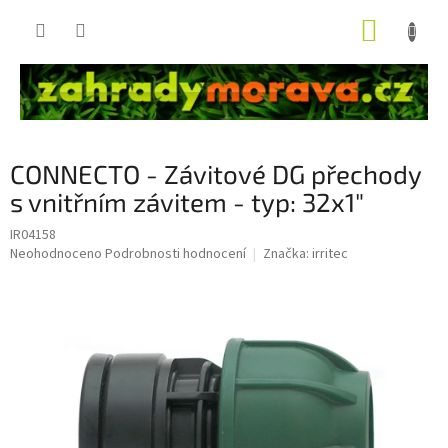
Přejít
NÁKUP
na
obsah
KOŠÍK
CONNECTO - Závitové DG přechody
s vnitřním závitem - typ: 32x1"
IR04158
Průměrné
Neohodnoceno
Podrobnosti hodnocení
Značka:
irritec
hodnocení
produktu
je
0,0
z
5
hvězdiček.