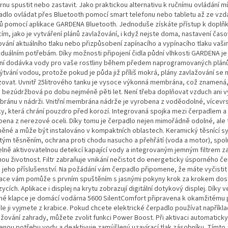
rnu spustit nebo zastavit. Jako praktickou alternativu k ručnímu ovládání 
adlo ovládat přes Bluetooth pomocí smart telefonu nebo tabletu až ze vzdá
ů pomocí aplikace GARDENA Bluetooth. Jednoduše získáte přístup k dopl
ím, jako je vytváření plánů zavlažování, i když nejste doma, nastavení čas
ování aktuálního tlaku nebo přizpůsobení zapínacího a vypínacího tlaku vaši
viduálním potřebám. Díky možnosti připojení čidla půdní vlhkosti GARDENA j
lní dodávka vody pro vaše rostliny během předem naprogramovaných plánů
lýtvání vodou, protože pokud je půda již příliš mokrá, plány zavlažování se
izovat. Uvnitř 25litrového tanku je vysoce výkonná membrána, což znamená
 bezúdržbová po dobu nejméně pěti let. Není třeba doplňovat vzduch ani
ránu v nádrži. Vnitřní membrána nádrže je vyrobena z voděodolné, vícevr
ky, která chrání pouzdro před korozí. Integrovaná spojka mezi čerpadlem a 
bena z nerezové oceli. Díky tomu je čerpadlo nejen mimořádně odolné, ale
něné a může být instalováno v kompaktních oblastech. Keramický těsnící s
itým těsněním, ochrana proti chodu nasucho a přehřátí (voda a motor), spol
elně aktivovatelnou detekcí kapající vody a integrovaným jemným filtrem zaj
hou životnost. Filtr zabraňuje vnikání nečistot do energeticky úsporného č
jeho příslušenství. Na požádání vám čerpadlo připomene, že máte vyčistit f
kace vám pomůže s prvním spuštěním s jasnými pokyny krok za krokem do
zycích. Aplikace i displej na krytu zobrazují digitální dotykový displej. Díky
né klapce je domácí vodárna 5600 SilentComfort připravena k okamžitému p
le ji vyjmete z krabice. Pokud chcete elektrické čerpadlo používat napříkla
ažování zahrady, můžete zvolit funkci Power Boost. Při aktivaci automatick
enou potřebu vody a deaktivuje zamýšlený uzavírací tlak zásobníku. Tímt