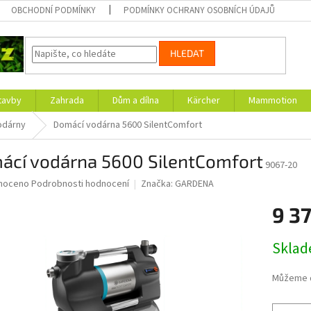
OBCHODNÍ PODMÍNKY
PODMÍNKY OCHRANY OSOBNÍCH ÚDAJŮ
HLEDAT
tavby
Zahrada
Dům a dílna
Kärcher
Mammotion
odárny
Domácí vodárna 5600 SilentComfort
ácí vodárna 5600 SilentComfort
9067-20
né
noceno
Podrobnosti hodnocení
Značka:
GARDENA
ní
9 3
u
Měrná
Skla
cena:
ek.
Můžeme d