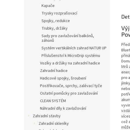
Kapače
Trysky rozprašovací
Det
Spojky, redukce
Výj
Trubky, držáky
Po
Sady pro zavlažování balkónů,
záhonů
Před
Systém vertikálních zahrad NATUR UP
Blue
Příslušenství k MicroDrip systému
přin
Domá
Vozíky a držáky na zahradní hadice
litr
Zahradní hadice
ener
pro 
Hadicové spojky, šroubení
jímky
Postřikovače, sprchy, zalévací tyče
nebo
Ostatní pomůcky pro zavlažování
potř
akum
CLEAN SYSTÉM
vyvi
Náhradní díly k zavlažování
vzdá
Zahradní stavby
více
což z
Zahradní skleníky
může