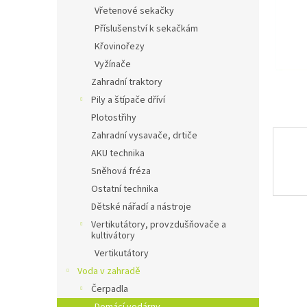
n
Vřetenové sekačky
e
Příslušenství k sekačkám
l
Křovinořezy
Vyžínače
Zahradní traktory
Pily a štípače dříví
Plotostřihy
Zahradní vysavače, drtiče
AKU technika
Sněhová fréza
Ostatní technika
Dětské nářadí a nástroje
Vertikutátory, provzdušňovače a
kultivátory
Vertikutátory
Voda v zahradě
Čerpadla