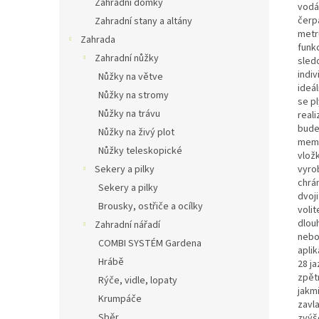
Zahradní domky
vodá
čerp
Zahradní stany a altány
metr
Zahrada
funkc
Zahradní nůžky
sled
indi
Nůžky na větve
ideá
Nůžky na stromy
se p
Nůžky na trávu
real
bude
Nůžky na živý plot
memb
Nůžky teleskopické
vlož
Sekery a pilky
vyro
chrá
Sekery a pilky
dvoj
Brousky, ostřiče a ocílky
volit
dlou
Zahradní nářadí
nebo 
COMBI SYSTÉM Gardena
apli
Hrábě
28 ja
zpět
Rýče, vidle, lopaty
jakmi
Krumpáče
zavl
Sběr
zvýš