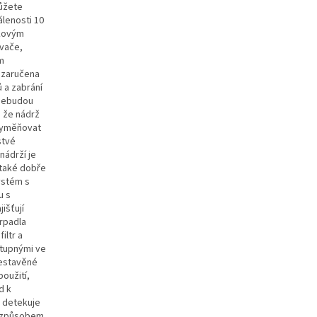
můžete
lenosti 10
ňkovým
ovače,
m
e zaručena
 a zabrání
 nebudou
, že nádrž
 vyměňovat
stvé
nádrží je
 také dobře
ystém s
u s
išťují
erpadla
iltr a
stupnými ve
 vestavěné
oužití,
d k
y detekuje
o způsobem