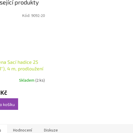
sející produkty
Kód:
9092-20
na Sací hadice 25
"), 4 m, prodloužení
hadice
Skladem
(2 ks)
 Kč
o košíku
s
Hodnocení
Diskuze