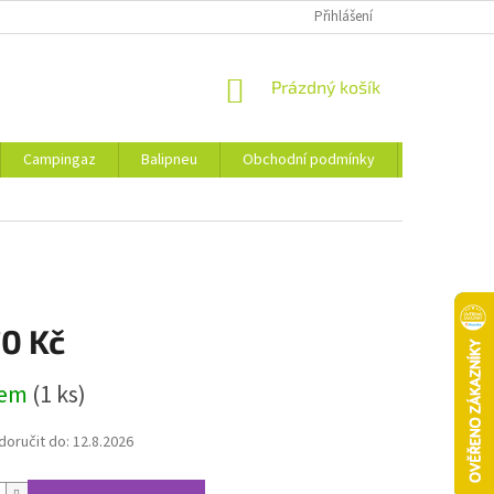
Přihlášení
NÁKUPNÍ
Prázdný košík
KOŠÍK
Campingaz
Balipneu
Obchodní podmínky
Kontakty
70 Kč
dem
(1 ks)
oručit do:
12.8.2026