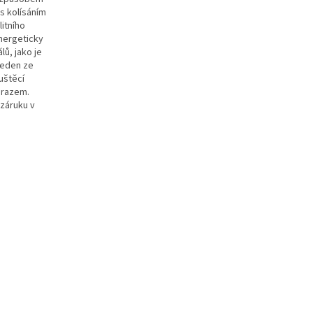
s kolísáním
litního
nergeticky
ů, jako je
Jeden ze
uštěcí
mrazem.
 záruku v