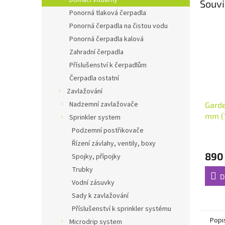
Domácí vodárny
Souvi
Ponorná tlaková čerpadla
Ponorná čerpadla na čistou vodu
Ponorná čerpadla kalová
Zahradní čerpadla
Příslušenství k čerpadlům
Čerpadla ostatní
Zavlažování
Nadzemní zavlažovače
Garde
mm (1
Sprinkler system
sací 
Podzemní postřikovače
Řízení závlahy, ventily, boxy
890
Spojky, přípojky
Trubky
D
Vodní zásuvky
Sady k zavlažování
Příslušenství k sprinkler systému
Popi
Microdrip system