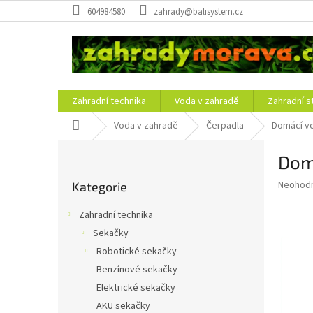
Přejít
604984580
zahrady@balisystem.cz
na
obsah
Zahradní technika
Voda v zahradě
Zahradní s
Domů
Voda v zahradě
Čerpadla
Domácí v
P
Dom
o
Přeskočit
s
Průměr
Neohod
Kategorie
kategorie
t
hodnoce
r
produkt
Zahradní technika
a
je
Sekačky
0,0
n
z
Robotické sekačky
n
5
í
Benzínové sekačky
hvězdič
p
Elektrické sekačky
a
AKU sekačky