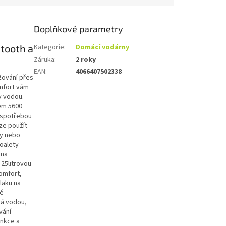
Doplňkové parametry
tooth a
Kategorie
:
Domácí vodárny
Záruka
:
2 roky
EAN
:
4066407502338
žování přes
omfort vám
y vodou.
em 5600
u spotřebou
ze použít
ny nebo
toalety
 na
25litrovou
omfort,
laku na
né
há vodou,
vání
unkce a