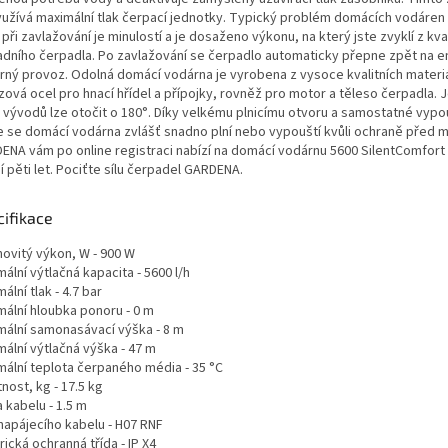
yužívá maximální tlak čerpací jednotky. Typický problém domácích vodáren 
 při zavlažování je minulostí a je dosaženo výkonu, na který jste zvyklí z kva
adního čerpadla. Po zavlažování se čerpadlo automaticky přepne zpět na e
rný provoz. Odolná domácí vodárna je vyrobena z vysoce kvalitních materiál
zová ocel pro hnací hřídel a přípojky, rovněž pro motor a těleso čerpadla. 
 vývodů lze otočit o 180°. Díky velkému plnicímu otvoru a samostatné vypo
e se domácí vodárna zvlášť snadno plní nebo vypouští kvůli ochraně před 
ENA vám po online registraci nabízí na domácí vodárnu 5600 SilentComfort
í pěti let. Pociťte sílu čerpadel GARDENA.
cifikace
ovitý výkon, W - 900 W
ální výtlačná kapacita - 5600 l/h
ální tlak - 4.7 bar
mální hloubka ponoru - 0 m
mální samonasávací výška - 8 m
ální výtlačná výška - 47 m
mální teplota čerpaného média - 35 °C
nost, kg - 17.5 kg
 kabelu - 1.5 m
napájecího kabelu - H07 RNF
rická ochranná třída - IP X4