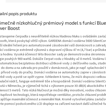
ailní popis produktu
imečně nízkohlučný prémiový model s funkcí Blue
wer Boost
stavujeme čerpadla s neuvěřitelně nízkou hladinou hluku s ovládáním zavla
tooth, která poskytují větší výkon. GARDENA domácí vodárna 5600 SilentC
áší ideální řešení pro automatizované zásobování vaší domácnosti a zahrad
cí vodárna je extrémně výkonná s dopravní výškou 47 m (4,7 bar) a průtok
ů za hodinu. Vysoká účinnost této Booster sady je demonstrována skromno
gie pouhých 900 wattů. Dokáže čerpat vodu z hloubky až 8 metrů. Vodárnu l
automatickou bezplatnou distribuci užitkové vody z dešťového sudu, stud
 do domu a na zahradu pro použití v domácnosti, jako je např. splachování 
 přívod vody do pračky. Domácí vodárna se automaticky zapne v závislosti
ebě vody a poté se opět vypne. Vzhledem k tomu, že má k dispozici velkou 
ulační nádrž, funguje extrémně tiše a hospodárně. Domácí vodárna SilentC
nutá v Německu, je výjimečně tichá s výkonem pouze XX dB(A) akustického t
lenost 5 metrů. Tato nízká hlučnost je možná díky inovativní, vodou chlaze
stupňové technologii, která nepotřebuje ventilátor, protože chlazení probí
ajišťuje maximální účinnost a minimální hluk. Kromě vytvoření plánu zavlažo
te pomocí podsvíceného LCD displeje na zařízení nastavit další užitečné f