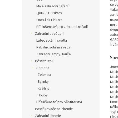
se v
Malé zahradní nářadí
tlaku
QUIK FIT Fiskars
zahr
úspo
OneClick Fiskars
nere
Příslušenství pro zahradní nářadí
dvou
Zahradní osvětlení
zátc
GARD
Lutec solární světla
trván
Rabalux solární světla
Zahradní lampy, louče
Spe
Pěstitelství
Jmen
Semena
Maxim
Zelenina
Maxim
Bylinky
Maxi
Maxi
Květiny
Maxim
Houby
Maxi
Hmot
Příslušenství pro pěstitelství
Délka
Postřikovače na chemie
Typ 
Zahradní chemie
Elekt