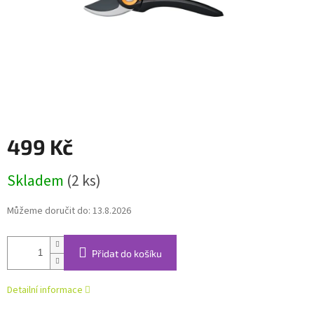
499 Kč
Měrná
Skladem
(2 ks)
cena:
Můžeme doručit do:
13.8.2026
Přidat do košíku
Detailní informace