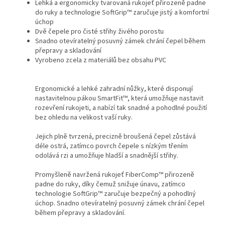
Lehká a ergonomicky tvarovaná rukojeť přirozeně padne
do ruky a technologie SoftGrip™ zaručuje jistý a komfortní
úchop
Dvě čepele pro čisté střihy živého porostu
Snadno otevíratelný posuvný zámek chrání čepel během
přepravy a skladování
Vyrobeno zcela z materiálů bez obsahu PVC
Ergonomické a lehké zahradní nůžky, které disponují
nastavitelnou pákou SmartFit™, která umožňuje nastavit
rozevření rukojeti, a nabízí tak snadné a pohodlné použití
bez ohledu na velikost vaší ruky.
Jejich plně tvrzená, precizně broušená čepel zůstává
déle ostrá, zatímco povrch čepele s nízkým třením
odolává rzi a umožňuje hladší a snadnější střihy.
Promyšleně navržená rukojeť FiberComp™ přirozeně
padne do ruky, díky čemuž snižuje únavu, zatímco
technologie SoftGrip™ zaručuje bezpečný a pohodlný
úchop. Snadno otevíratelný posuvný zámek chrání čepel
během přepravy a skladování.