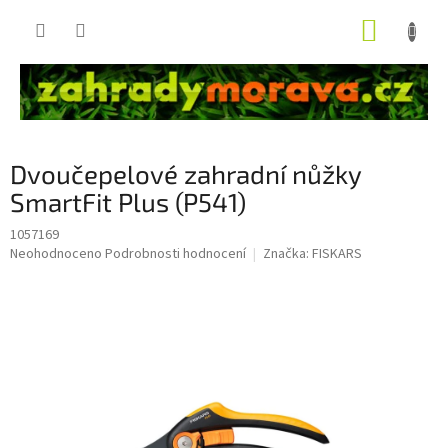
Přejít
NÁKUP
na
obsah
KOŠÍK
Dvoučepelové zahradní nůžky
SmartFit Plus (P541)
1057169
Průměrné
Neohodnoceno
Podrobnosti hodnocení
Značka:
FISKARS
hodnocení
produktu
je
0,0
z
5
hvězdiček.