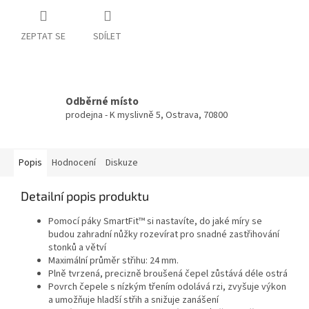
ZEPTAT SE
SDÍLET
Odběrné místo
prodejna - K myslivně 5, Ostrava, 70800
Popis
Hodnocení
Diskuze
Detailní popis produktu
Pomocí páky SmartFit™ si nastavíte, do jaké míry se
budou zahradní nůžky rozevírat pro snadné zastřihování
stonků a větví
Maximální průměr střihu: 24 mm.
Plně tvrzená, precizně broušená čepel zůstává déle ostrá
Povrch čepele s nízkým třením odolává rzi, zvyšuje výkon
a umožňuje hladší střih a snižuje zanášení