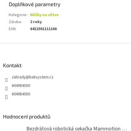
Doplňkové parametry
Kategorie
:
Nůžky na větve
Záruka
:
2 roky
EAN
:
6411501111166
Z
á
p
a
Kontakt
t
zahrady
@
balisystem.cz
í
604984580
604984580
Hodnocení produktů
Bezdrátová robotická sekačka Mammotion LUBA mini 2 1500