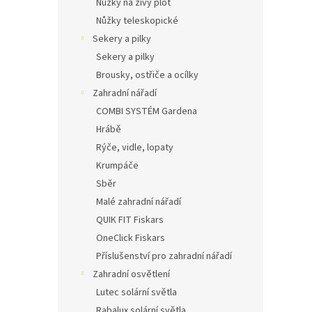
Nůžky na živý plot
Nůžky teleskopické
Sekery a pilky
Sekery a pilky
Brousky, ostřiče a ocílky
Zahradní nářadí
COMBI SYSTÉM Gardena
Hrábě
Rýče, vidle, lopaty
Krumpáče
Sběr
Malé zahradní nářadí
QUIK FIT Fiskars
OneClick Fiskars
Příslušenství pro zahradní nářadí
Zahradní osvětlení
Lutec solární světla
Rabalux solární světla