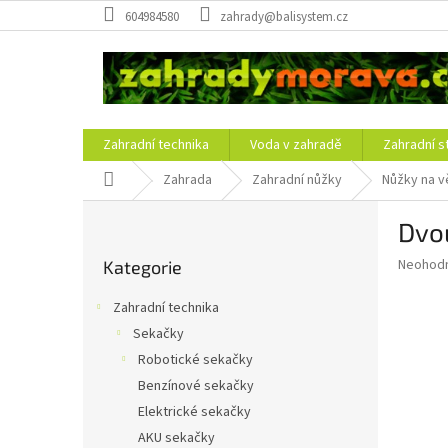
Přejít
604984580
zahrady@balisystem.cz
na
obsah
Zahradní technika
Voda v zahradě
Zahradní s
Domů
Zahrada
Zahradní nůžky
Nůžky na v
P
Dvou
o
Přeskočit
s
Průměr
Neohod
Kategorie
kategorie
t
hodnoce
r
produkt
Zahradní technika
a
je
Sekačky
0,0
n
z
Robotické sekačky
n
5
í
Benzínové sekačky
hvězdič
p
Elektrické sekačky
a
AKU sekačky