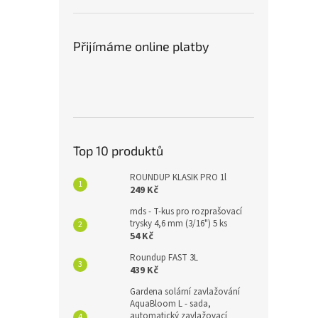
Přijímáme online platby
Top 10 produktů
ROUNDUP KLASIK PRO 1l
249 Kč
mds - T-kus pro rozprašovací
trysky 4,6 mm (3/16") 5 ks
54 Kč
Roundup FAST 3L
439 Kč
Gardena solární zavlažování
AquaBloom L - sada,
automatický zavlažovací