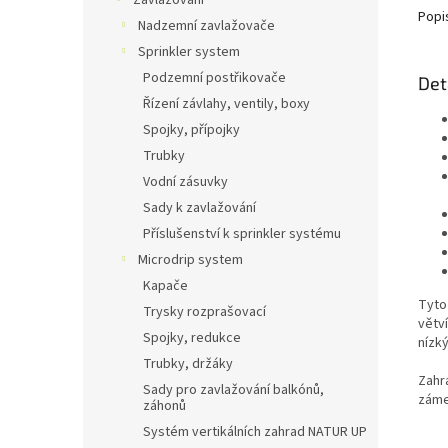
Zavlažování
Popi
Nadzemní zavlažovače
Sprinkler system
Podzemní postřikovače
Det
Řízení závlahy, ventily, boxy
Spojky, přípojky
Trubky
Vodní zásuvky
Sady k zavlažování
Příslušenství k sprinkler systému
Microdrip system
Kapače
Tyto
Trysky rozprašovací
větv
Spojky, redukce
nízký
Trubky, držáky
Zahr
Sady pro zavlažování balkónů,
záme
záhonů
Systém vertikálních zahrad NATUR UP