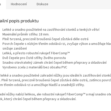
s
Hodnocení
Diskuze
ailní popis produktu
Lehké a snadno použitelné na zastřihování stonků a tenkých větví
Maximální průměr střihu: 18 mm.
Plně tvrzená, precizně broušená čepel zůstává déle ostrá
Povrch čepele s nízkým třením odolává rzi, zvyšuje výkon a umožňuje hlad
snižuje zanášení
Lehká, a přesto robustní rukojeť FiberComp™
Dvě čepele pro čisté střihy živého porostu
Snadno otevíratelný zámek chrání čepel během přepravy a skladování
Vyrobeno zcela z materiálů bez obsahu PVC
 lehké a snadno použitelné zahradní nůžky jsou ideální k zastřihování stonk
í. Plně tvrzená, precizně broušená čepel zůstává déle ostrá, zatímco povrc
m třením odolává rzi a umožňuje hladší a snadnější střihy.
adní nůžky nabízí lehkou, ale robustní rukojeť FiberComp™ a mají snadno ot
k, který chrání čepel během přepravy a skladování.