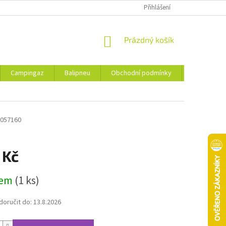
Přihlášení
NÁKUPNÍ
Prázdný košík
KOŠÍK
Campingaz
Balipneu
Obchodní podmínky
Kontakty
057160
 Kč
dem
(1 ks)
oručit do:
13.8.2026