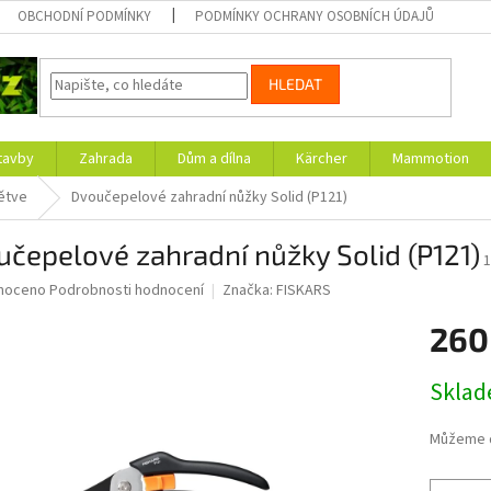
OBCHODNÍ PODMÍNKY
PODMÍNKY OCHRANY OSOBNÍCH ÚDAJŮ
HLEDAT
tavby
Zahrada
Dům a dílna
Kärcher
Mammotion
ětve
Dvoučepelové zahradní nůžky Solid (P121)
čepelové zahradní nůžky Solid (P121)
1
né
noceno
Podrobnosti hodnocení
Značka:
FISKARS
ní
260
u
Měrná
Skla
cena:
ek.
Můžeme d