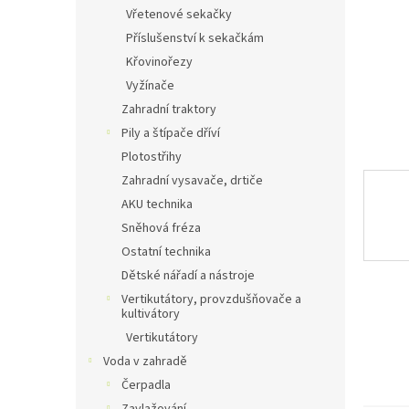
n
Vřetenové sekačky
e
Příslušenství k sekačkám
l
Křovinořezy
Vyžínače
Zahradní traktory
Pily a štípače dříví
Plotostřihy
Zahradní vysavače, drtiče
AKU technika
Sněhová fréza
Ostatní technika
Dětské nářadí a nástroje
Vertikutátory, provzdušňovače a
kultivátory
Vertikutátory
Voda v zahradě
Čerpadla