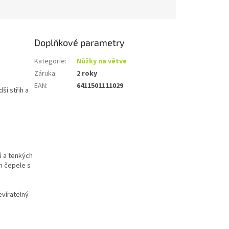
Doplňkové parametry
Kategorie
:
Nůžky na větve
Záruka
:
2 roky
EAN
:
6411501111029
ší střih a
ů a tenkých
h čepele s
evíratelný